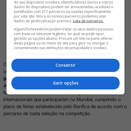
do seu dispositivo (cookies, identificadores únicos e outros
dados do dispositivo) podem ser armazenadas, acedidas e
partilhadas com 217 parceiros ou usadas especificamente
por este site. Nós e os nossos parceiros podemos usar
dados de geolocalização precisos.
Lista de parceiros.
Alguns fornecedores podem tratar os seus dados pessoais
com base no interesse legítimo, ao qual se pode opor
gerindo as opções abaixo. Procure um link na parte inferior
desta página ou no menu do site para gerir ou revogar o
consentimento nas definições de privacidade e cookies.
O objetivo passa agora por preparar a deslocação à Suíça,
Consentir
onde o
Benfica
defronta o St. Gallen, na quinta-feira,
na
primeira mão da segunda pré-eliminatória de acesso
Gerir opções
à fase de liga da Liga Europa
. Ao longo desta semana,
Marco Silva deverá contar com o regresso dos restantes
internacionais que participaram no Mundial, cumprindo o
plano de férias estabelecido pelo Benfica de acordo com o
percurso de cada seleção na competição.