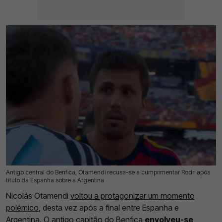
Antigo central do Benfica, Otamendi recusa-se a cumprimentar Rodri após
20 Jul 2026 | 14:19 |
0
título da Espanha sobre a Argentina
Nicolás Otamendi
voltou a protagonizar um momento
polémico
, desta vez após a final entre Espanha e
Argentina. O antigo capitão do Benfica
envolveu-se