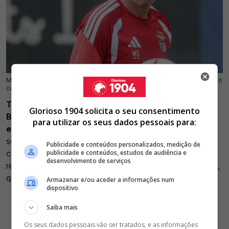
Marco Silva conta com reforço de Tomás Araújo de última hora para o duelo
20 Jul 2026 | 15:19 |
0
contra o St. Gallen na Liga Europa
Tomás Araújo é esperado esta segunda-feira no
Glorioso 1904 solicita o seu consentimento
Benfica Campus para se juntar aos trabalhos da
para utilizar os seus dados pessoais para:
equipa principal
, após o período de férias concedido na
sequência da
participação no Mundial de 2026
. O defesa-
Publicidade e conteúdos personalizados, medição de
central torna-se no segundo internacional encarnado a
publicidade e conteúdos, estudos de audiência e
desenvolvimento de serviços
regressar ao plantel de Marco Silva, depois de Amar Dedic,
que se apresentou na passada sexta-feira.
Armazenar e/ou aceder a informações num
dispositivo
Saiba mais
Os seus dados pessoais vão ser tratados, e as informações