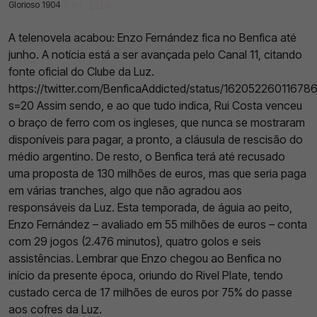
Glorioso 1904
31 Jan 2023 | 20:18 |
0
A telenovela acabou: Enzo Fernández fica no Benfica até
junho. A notícia está a ser avançada pelo Canal 11, citando
fonte oficial do Clube da Luz.
https://twitter.com/BenficaAddicted/status/1620522601167
s=20 Assim sendo, e ao que tudo indica, Rui Costa venceu
o braço de ferro com os ingleses, que nunca se mostraram
disponíveis para pagar, a pronto, a cláusula de rescisão do
médio argentino. De resto, o Benfica terá até recusado
uma proposta de 130 milhões de euros, mas que seria paga
em várias tranches, algo que não agradou aos
responsáveis da Luz. Esta temporada, de águia ao peito,
Enzo Fernández – avaliado em 55 milhões de euros – conta
com 29 jogos (2.476 minutos), quatro golos e seis
assistências. Lembrar que Enzo chegou ao Benfica no
início da presente época, oriundo do Rivel Plate, tendo
custado cerca de 17 milhões de euros por 75% do passe
aos cofres da Luz.