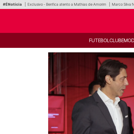
#ÉNotícia
Exclusivo - Benfica atento a Mathias de Amorim
Marco Silva f
FUTEBOL
CLUBE
MOD