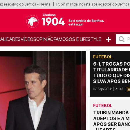
ez rescaldo do Benfica - Hearts
Trubin manda indireta aos adeptos do Benfica
+
ALIDADES
VÍDEOS
OPINIÃO
FAMOSOS E LIFESTYLE
FUTEBOL
6-1, TROCAS PO
TITULARIDADE 
TUDO O QUE D
SILVA APÓS BE
07 Ago 2026 | 09:09
FUTEBOL
TRUBIN MANDA
ADEPTOS E A M
APÓS SER BANC
- HEARTS