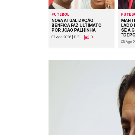
FUTEBOL
FUTEB
NOVA ATUALIZAÇÃO:
MANTE
BENFICA FAZ ULTIMATO
LADO 
POR JOÃO PALHINHA
SE A 
"DEPO
07 Ago 2026 | 11:21
0
06 Ago 2