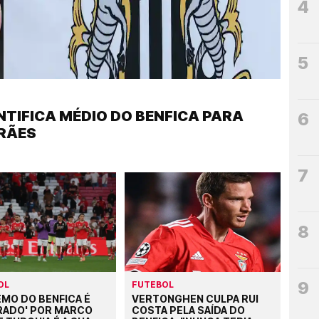
4
5
TIFICA MÉDIO DO BENFICA PARA
6
RÃES
7
8
9
OL
FUTEBOL
MO DO BENFICA É
VERTONGHEN CULPA RUI
RADO' POR MARCO
COSTA PELA SAÍDA DO