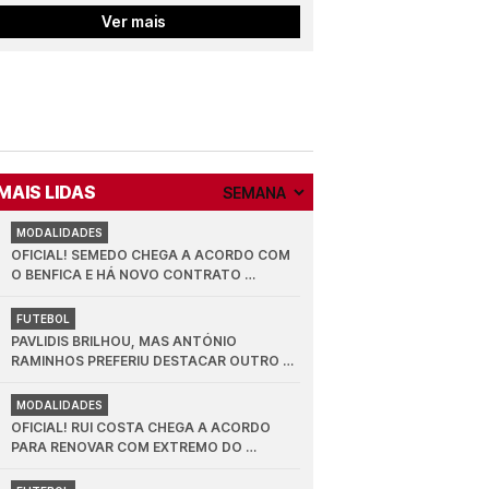
Ver mais
ESCOLHA O PERÍODO DE MAIS 
MAIS LIDAS
MODALIDADES
OFICIAL! SEMEDO CHEGA A ACORDO COM 
O BENFICA E HÁ NOVO CONTRATO 
ASSINADO COM LATERAL
FUTEBOL
PAVLIDIS BRILHOU, MAS ANTÓNIO 
RAMINHOS PREFERIU DESTACAR OUTRO 
CRAQUE DO BENFICA: "FOI UM PATRÃO"
MODALIDADES
OFICIAL! RUI COSTA CHEGA A ACORDO 
PARA RENOVAR COM EXTREMO DO 
BENFICA