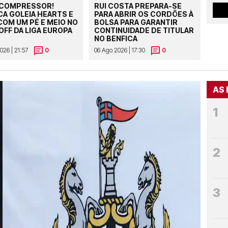
 COMPRESSOR!
RUI COSTA PREPARA-SE
CA GOLEIA HEARTS E
PARA ABRIR OS CORDÕES À
COM UM PÉ E MEIO NO
BOLSA PARA GARANTIR
OFF DA LIGA EUROPA
CONTINUIDADE DE TITULAR
NO BENFICA
026 | 21:57
0
06 Ago 2026 | 17:30
0
AS 
1
2
3