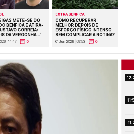
OL
EXTRA BENFICA
IGAS METE-SE DO
COMO RECUPERAR
DO BENFICA E ATIRA-
MELHOR DEPOIS DE
GUSTAVO CORREIA:
ESFORÇO FÍSICO INTENSO
IS DA VERGONHA…"
SEM COMPLICAR A ROTINA?
026 | 14:47
0
01 Jun 2026 | 09:53
0
12:
11:
11: