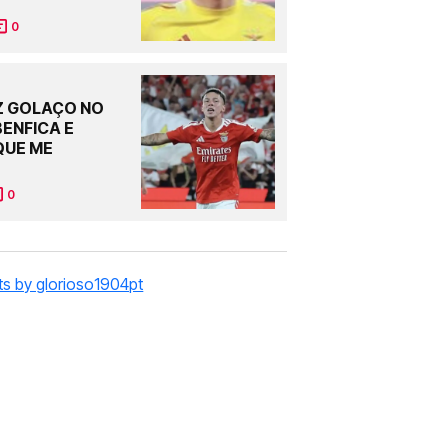
0
Z GOLAÇO NO
ENFICA E
QUE ME
0
s by glorioso1904pt