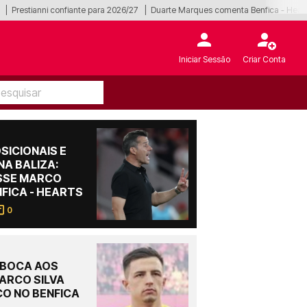
Prestianni confiante para 2026/27
Duarte Marques comenta Benfica - Hear
Iniciar Sessão
Criar Conta
SICIONAIS E
NA BALIZA:
ISSE MARCO
NFICA - HEARTS
0
 BOCA AOS
ARCO SILVA
O NO BENFICA