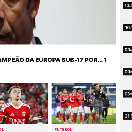
10:
10:
09:
AMPEÃO DA EUROPA SUB-17 POR... 1
09:
03:
21:
OL
FUTEBOL