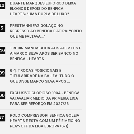
DUARTE MARQUES EUFÓRICO DEIXA 
44
ELOGIOS DEPOIS DO BENFICA - 
HEARTS: "UMA DUPLA DE LUXO"
PRESTIANNI FAZ GOLAÇO NO 
15
REGRESSO AO BENFICA E ATIRA: "CREIO 
QUE ME FALTAVA…"
TRUBIN MANDA BOCA AOS ADEPTOS E 
40
A MARCO SILVA APÓS SER BANCO NO 
BENFICA - HEARTS
6-1, TROCAS POSICIONAIS E 
09
TITULARIDADE NA BALIZA: TUDO O 
QUE DISSE MARCO SILVA APÓS 
BENFICA - HEARTS
EXCLUSIVO GLORIOSO 1904 - BENFICA 
00
VAI AVALIAR MÉDIO DA PRIMEIRA LIGA 
PARA SER REFORÇO EM 2027/28
ROLO COMPRESSOR! BENFICA GOLEIA 
57
HEARTS E ESTÁ COM UM PÉ E MEIO NO 
PLAY-OFF DA LIGA EUROPA (6-1)