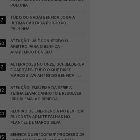
POLÓNIA
TUDO OU NADA! BENFICA JOGA A 
17
ÚLTIMA CARTADA POR JOÃO 
PALHINHA
ATENÇÃO! JÁ É CONHECIDO O 
50
ÁRBITRO PARA O BENFICA - 
ACADÉMICO DE VISEU
ALTERAÇÕES NO ONZE, SCHJELDERUP 
12
E CAPITÃES: TUDO O QUE DISSE 
MARCO SILVA ANTES DO BENFICA - 
HEARTS
ATENÇÃO! EMBLEMA DA SERIE A 
32
TENHA LEVAR CANHOTO E RESOLVER 
'PROBLEMA' AO BENFICA
REUNIÃO DE EMERGÊNCIA NO BENFICA: 
00
RUI COSTA ADMITE FALHAS NO 
PLANTEL DE MARCO SILVA
BENFICA QUER 'COPIAR' PROCESSO DE 
35