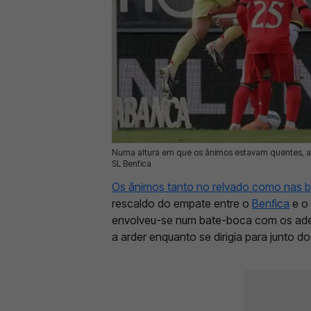
Numa altura em que os ânimos estavam quentes, a r
03 Mai 2026 | 14:29 |
0
SL Benfica
Os ânimos tanto no relvado como nas ban
rescaldo do empate entre o
Benfica
e o
envolveu-se num bate-boca com os adep
a arder enquanto se dirigia para junto 