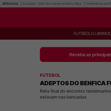
#ÉNotícia
Exclusivo - Dahl não convence Marco Silva
Conferência de Ma
FUTEBOL
CLUBE
MOD
Receba as principai
FUTEBOL
ADEPTOS DO BENFICA F
Reta final do encontro testemunh
estavam nas bancadas