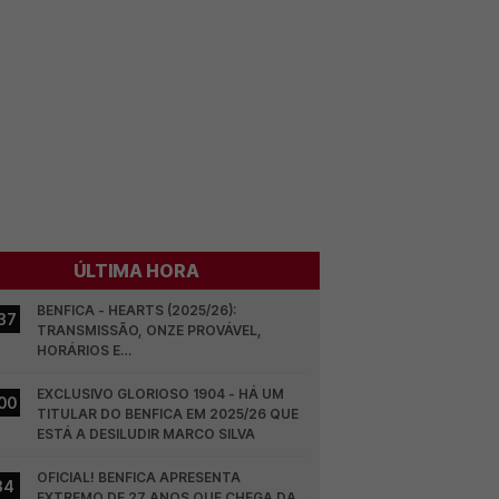
ÚLTIMA HORA
BENFICA - HEARTS (2025/26): 
37
TRANSMISSÃO, ONZE PROVÁVEL, 
HORÁRIOS E…
EXCLUSIVO GLORIOSO 1904 - HÁ UM 
00
TITULAR DO BENFICA EM 2025/26 QUE 
ESTÁ A DESILUDIR MARCO SILVA
OFICIAL! BENFICA APRESENTA 
34
EXTREMO DE 27 ANOS QUE CHEGA DA 