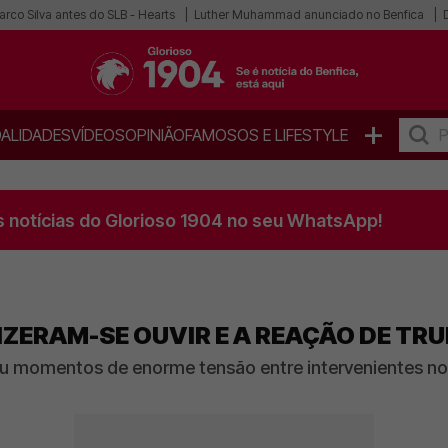
rco Silva antes do SLB - Hearts
Luther Muhammad anunciado no Benfica
+
ALIDADES
VÍDEOS
OPINIÃO
FAMOSOS E LIFESTYLE
s notícias do Glorioso 1904 no seu WhatsApp!
IZERAM-SE OUVIR E A REAÇÃO DE TRU
ou momentos de enorme tensão entre intervenientes n