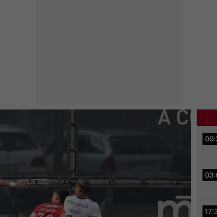
09:
03:
17: