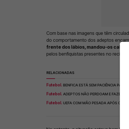
Com base nas imagens que têm circulado
do comportamento dos adeptos encar
frente dos lábios, mandou-os calar
.
pelos benfiquistas presentes no recinto.
RELACIONADAS
Futebol.
BENFICA ESTÁ SEM PACIÊNCIA PARA 
Futebol.
ADEPTOS NÃO PERDOAM E FAZEM-SE 
Futebol.
UEFA COM MÃO PESADA APÓS COMP