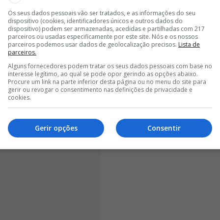
de ficar por aqui. Depois de ter sido insultado,
Trubin
encarnado que estava junto da bancada para
Os seus dados pessoais vão ser tratados, e as informações do seu
dispositivo (cookies, identificadores únicos e outros dados do
raniano resistiu à insistência que foi feita por Simão
dispositivo) podem ser armazenadas, acedidas e partilhadas com 217
parceiros ou usadas especificamente por este site. Nós e os nossos
parceiros podemos usar dados de geolocalização precisos.
Lista de
parceiros.
Alguns fornecedores podem tratar os seus dados pessoais com base no
interesse legítimo, ao qual se pode opor gerindo as opções abaixo.
Procure um link na parte inferior desta página ou no menu do site para
gerir ou revogar o consentimento nas definições de privacidade e
cookies.
Gerir opções
Consentir