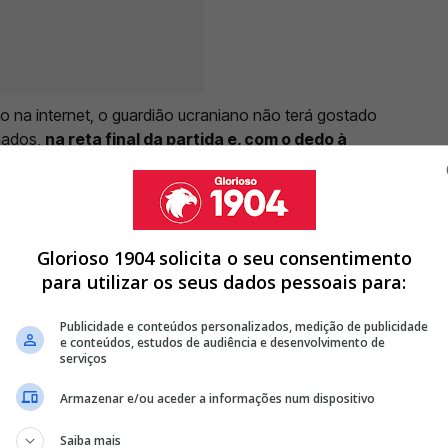
 na internet, o guardião ucraniano não terá gostado
nados,
na reta final da partida e, com o dedo à
 Resultado? Trubin acabou por ser insultado e visado
Glorioso 1904 solicita o seu consentimento
para utilizar os seus dados pessoais para:
ARRUACEIROS E DEIXA AVISO SÉRIO AOS ADEPTOS
Publicidade e conteúdos personalizados, medição de publicidade
OUVIR NO FINAL DO CASA PIA - BENFICA
e conteúdos, estudos de audiência e desenvolvimento de
ORTAMENTO DOS ADEPTOS DO BENFICA
serviços
Armazenar e/ou aceder a informações num dispositivo
<
>
Saiba mais