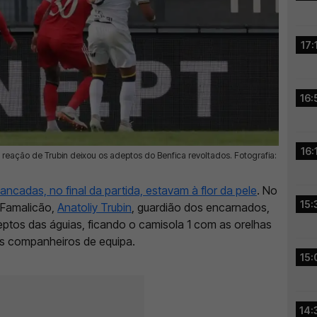
17:
16:
16:
eação de Trubin deixou os adeptos do Benfica revoltados. Fotografia:
cadas, no final da partida, estavam à flor da pele
. No
15:
 Famalicão,
Anatoliy Trubin
, guardião dos encarnados,
tos das águias, ficando o camisola 1 com as orelhas
dos companheiros de equipa.
15:
14: