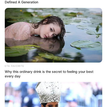
O Veneza, clube recém-promovido à Serie A,
fixou o valor
do jogador em cerca de 25 milhões de euros, um
montante que não afastou a Juventus
, que continua a
avaliar seriamente o negócio, ainda que sem ter Doumbia
como prioridade máxima do seu mercado de verão.