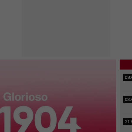
09:
03:
21: