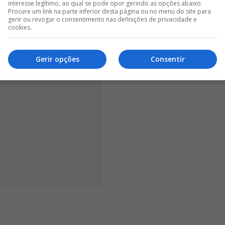
interesse legítimo, ao qual se pode opor gerindo as opções abaixo.
Procure um link na parte inferior desta página ou no menu do site para
gerir ou revogar o consentimento nas definições de privacidade e
cookies.
Gerir opções
Consentir