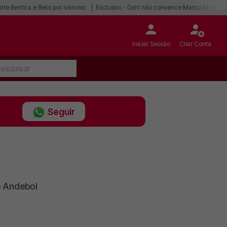
tre Benfica e Betis por Ivanovic
Exclusivo - Dahl não convence Marco Silva
Iniciar Sessão
Criar Conta
Seguir
e Andebol