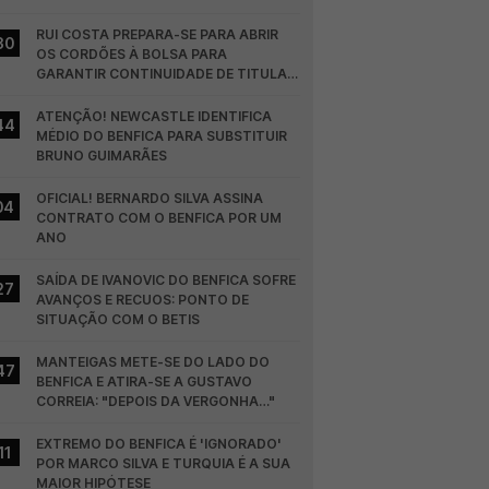
RUI COSTA PREPARA-SE PARA ABRIR 
30
OS CORDÕES À BOLSA PARA 
GARANTIR CONTINUIDADE DE TITULAR 
NO BENFICA
ATENÇÃO! NEWCASTLE IDENTIFICA 
44
MÉDIO DO BENFICA PARA SUBSTITUIR 
BRUNO GUIMARÃES
OFICIAL! BERNARDO SILVA ASSINA 
04
CONTRATO COM O BENFICA POR UM 
ANO
SAÍDA DE IVANOVIC DO BENFICA SOFRE 
27
AVANÇOS E RECUOS: PONTO DE 
SITUAÇÃO COM O BETIS
MANTEIGAS METE-SE DO LADO DO 
47
BENFICA E ATIRA-SE A GUSTAVO 
CORREIA: "DEPOIS DA VERGONHA…"
EXTREMO DO BENFICA É 'IGNORADO' 
11
POR MARCO SILVA E TURQUIA É A SUA 
MAIOR HIPÓTESE