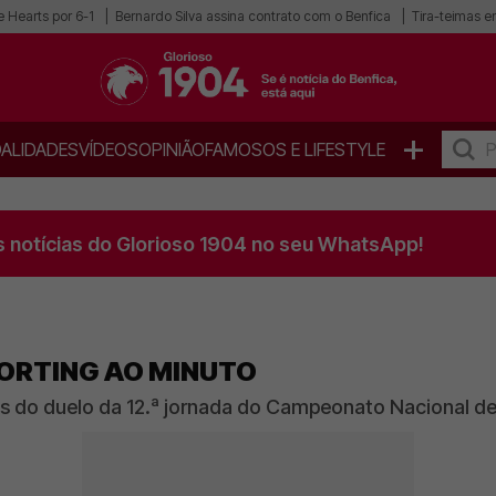
 Hearts por 6-1
Bernardo Silva assina contrato com o Benfica
Tira-teimas en
+
ALIDADES
VÍDEOS
OPINIÃO
FAMOSOS E LIFESTYLE
s notícias do Glorioso 1904 no seu WhatsApp!
PORTING AO MINUTO
 do duelo da 12.ª jornada do Campeonato Nacional d