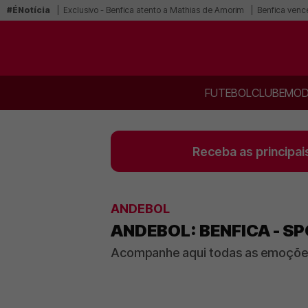
#ÉNotícia
Exclusivo - Benfica atento a Mathias de Amorim
Benfica vence
FUTEBOL
CLUBE
MOD
Receba as principai
ANDEBOL
ANDEBOL: BENFICA - S
Acompanhe aqui todas as emoções