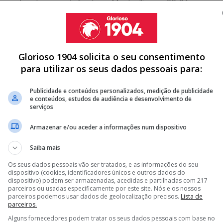
ma derrota europeia frente ao Montpellier por 26-24.
defrontaram foi no início da temporada, onde o Benfica
m o encontro a ficar empatado a 32 golos, com os
longamento, por 13-11.
0’-
Os encarnados ocupam o
s, enquanto que o Sporting é segundo com 32 pontos.
Glorioso 1904 solicita o seu consentimento
as emoções deste dérbi eterno na modalidade.
0’-
A
para utilizar os seus dados pessoais para:
tar, este sábado, 10 de dezembro, pelas 15h00, o
 do Campeonato Placard.
Publicidade e conteúdos personalizados, medição de publicidade
e conteúdos, estudos de audiência e desenvolvimento de
serviços
Armazenar e/ou aceder a informações num dispositivo
Saiba mais
Os seus dados pessoais vão ser tratados, e as informações do seu
dispositivo (cookies, identificadores únicos e outros dados do
dispositivo) podem ser armazenadas, acedidas e partilhadas com 217
parceiros ou usadas especificamente por este site. Nós e os nossos
parceiros podemos usar dados de geolocalização precisos.
Lista de
parceiros.
Alguns fornecedores podem tratar os seus dados pessoais com base no