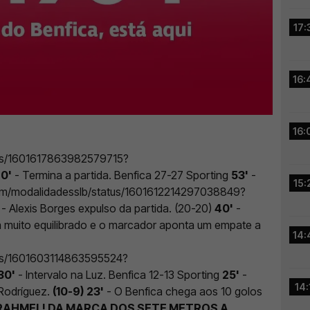
17:
16:
16:
atus/1601617863982579715?
0'
- Termina a partida. Benfica 27-27 Sporting
53'
-
15:
r.com/modalidadesslb/status/1601612214297038849?
- Alexis Borges expulso da partida. (20-20)
40'
-
á muito equilibrado e o marcador aponta um empate a
14:
atus/1601603114863595524?
30'
- Intervalo na Luz. Benfica 12-13 Sporting
25'
-
14:
Rodríguez.
(10-9)
23'
- O Benfica chega aos 10 golos
RAHMEL! DA MARCA DOS SETE METROS A