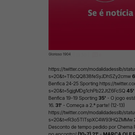
Glorioso 1904
10 Dez 2022 | 13:30 |
0
https://twitter.com/modalidadesslb/st
s=20&t=T8cQQ838feSyJDhSZy2cmw
6
Benfica 24-25 Sporting https://twitte
s=20&t=5gjgMDg1chPb22JtZ6FcSQ
45'
Benfica 19-19 Sporting
35'
- O jogo est
16.
31'
- Começa a 2.ª parte! (12-13)
https://twitter.com/modalidadesslb/st
s=20&t=rR3o5TITspXC4W93HQZMMw
Desconto de tempo pedido por Chema 
no encontro!
(10-7)
21'
-
MARCA OLE 