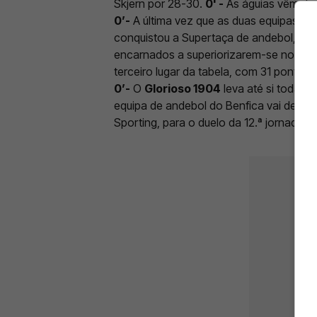
Skjern por 28-30.
0' -
As águias vêm de u
0’-
A última vez que as duas equipas se 
conquistou a Supertaça de andebol, co
encarnados a superiorizarem-se no pro
terceiro lugar da tabela, com 31 ponto
0’-
O
Glorioso 1904
leva até si todas 
equipa de andebol do Benfica vai defron
Sporting, para o duelo da 12.ª jornada