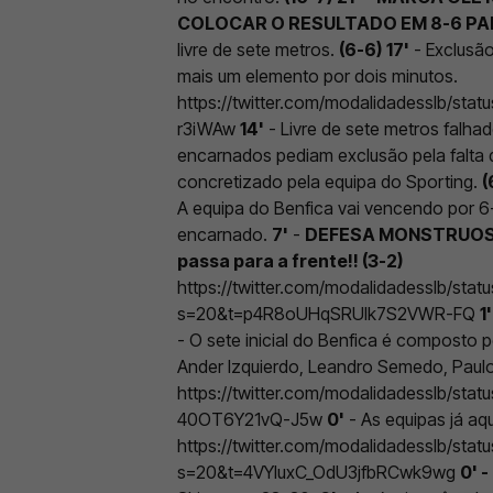
COLOCAR O RESULTADO EM 8-6 PAR
livre de sete metros.
(6-6)
17'
- Exclusão
mais um elemento por dois minutos.
https://twitter.com/modalidadesslb/s
r3iWAw
14'
- Livre de sete metros falha
encarnados pediam exclusão pela falta 
concretizado pela equipa do Sporting.
(
A equipa do Benfica vai vencendo por 
encarnado.
7'
-
DEFESA MONSTRUOSA
passa para a frente!! (3-2)
https://twitter.com/modalidadesslb/st
s=20&t=p4R8oUHqSRUIk7S2VWR-FQ
1'
- O sete inicial do Benfica é composto
Ander Izquierdo, Leandro Semedo, Paulo
https://twitter.com/modalidadesslb/
40OT6Y21vQ-J5w
0'
- As equipas já aq
https://twitter.com/modalidadesslb/st
s=20&t=4VYluxC_OdU3jfbRCwk9wg
0' -