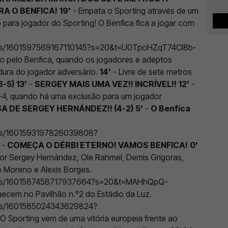
A O BENFICA!
19'
- Empata o Sporting através de um
 para jogador do Sporting! O Benfica fica a jogar com
tatus/1601597569167110145?s=20&t=U0TpoHZqT74Cl8b-
do pelo Benfica, quando os jogadores e adeptos
dura do jogador adversário.
14'
- Livre de sete metros
6-5)
13'
-
SERGEY MAIS UMA VEZ!! INCRÍVEL!!
12'
-
6-4, quando há uma exclusão para um jogador
 DE SERGEY HERNÁNDEZ!! (4-2)
5'
-
O Benfica
atus/1601593197826039808?
-
COMEÇA O DÉRBI ETERNO! VAMOS BENFICA!
0'
 por Sergey Hernández, Ole Rahmel, Demis Grigoras,
 Moreno e Alexis Borges.
status/1601587458717937664?s=20&t=MAHhQpQ-
uecem no Pavilhão n.º2 do Estádio da Luz.
atus/1601585024343629824?
O Sporting vem de uma vitória europeia frente ao