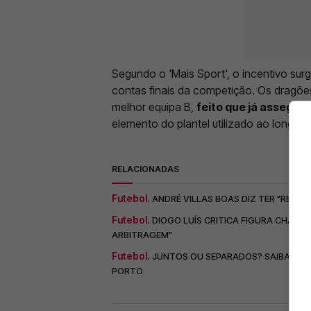
Segundo o 'Mais Sport', o incentivo surg
contas finais da competição. Os dragõe
melhor equipa B,
feito que já assegura
elemento do plantel utilizado ao longo 
RELACIONADAS
Futebol.
ANDRÉ VILLAS BOAS DIZ TER "RESPE
Futebol.
DIOGO LUÍS CRITICA FIGURA CHAVE 
ARBITRAGEM"
Futebol.
JUNTOS OU SEPARADOS? SAIBA COMO
PORTO