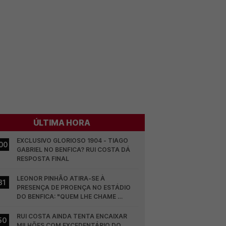
ÚLTIMA HORA
EXCLUSIVO GLORIOSO 1904 - TIAGO 
00
GABRIEL NO BENFICA? RUI COSTA DÁ 
RESPOSTA FINAL
LEONOR PINHÃO ATIRA-SE À 
31
PRESENÇA DE PROENÇA NO ESTÁDIO 
DO BENFICA: "QUEM LHE CHAME 
DESCARAMENTO..."
RUI COSTA AINDA TENTA ENCAIXAR 
50
MILHÕES COM EXCEDENTÁRIO DO 