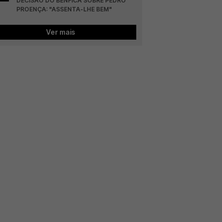
DECISÃO DO BENFICA SOBRE PEDRO 
PROENÇA: "ASSENTA-LHE BEM"
Ver mais