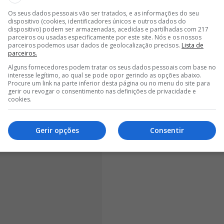
Os seus dados pessoais vão ser tratados, e as informações do seu
 envolvidos na campanha da formação secundária
dispositivo (cookies, identificadores únicos e outros dados do
administração liderada por
Villas-Boas poderá ter
dispositivo) podem ser armazenadas, acedidas e partilhadas com 217
parceiros ou usadas especificamente por este site. Nós e os nossos
as relativamente ao prémio associado ao encontro
parceiros podemos usar dados de geolocalização precisos.
Lista de
om mais de 40 atletas ao longo da época, embora
parceiros.
hos da formação principal.
Alguns fornecedores podem tratar os seus dados pessoais com base no
interesse legítimo, ao qual se pode opor gerindo as opções abaixo.
Procure um link na parte inferior desta página ou no menu do site para
gerir ou revogar o consentimento nas definições de privacidade e
cookies.
Gerir opções
Consentir