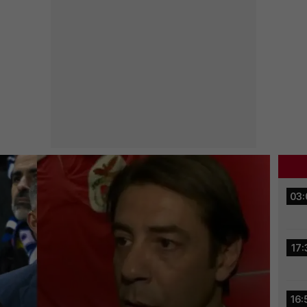
03:
17:
16: