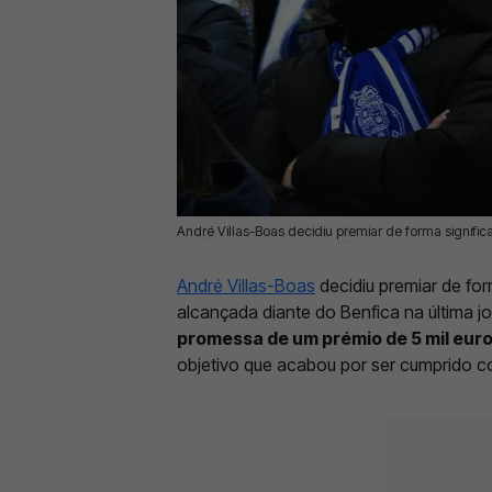
André Villas-Boas decidiu premiar de forma significa
31 Mai 2026 | 09:52 |
0
André Villas-Boas
decidiu premiar de form
alcançada diante do Benfica na última 
promessa de um prémio de 5 mil euro
objetivo que acabou por ser cumprido co