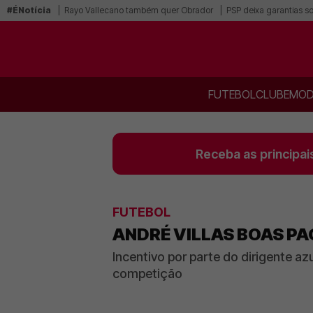
#ÉNotícia
Rayo Vallecano também quer Obrador
PSP deixa garantias s
FUTEBOL
CLUBE
MOD
Receba as principai
FUTEBOL
ANDRÉ VILLAS BOAS P
Incentivo por parte do dirigente azu
competição