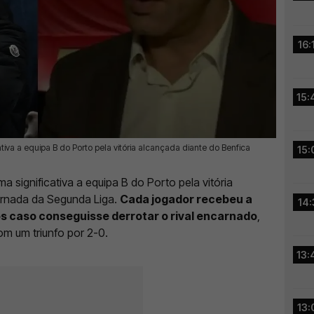
16:
15:
tiva a equipa B do Porto pela vitória alcançada diante do Benfica
15:
a significativa a equipa B do Porto pela vitória
jornada da Segunda Liga.
Cada jogador recebeu a
14:
s caso conseguisse derrotar o rival encarnado
,
m um triunfo por 2-0.
13:
13: