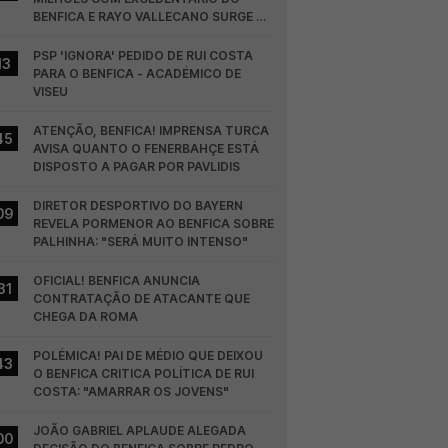
BENFICA E RAYO VALLECANO SURGE NA 
CORRIDA
PSP 'IGNORA' PEDIDO DE RUI COSTA 
13
PARA O BENFICA - ACADÉMICO DE 
VISEU
ATENÇÃO, BENFICA! IMPRENSA TURCA 
45
AVISA QUANTO O FENERBAHÇE ESTÁ 
DISPOSTO A PAGAR POR PAVLIDIS
DIRETOR DESPORTIVO DO BAYERN 
09
REVELA PORMENOR AO BENFICA SOBRE 
PALHINHA: "SERÁ MUITO INTENSO"
OFICIAL! BENFICA ANUNCIA 
31
CONTRATAÇÃO DE ATACANTE QUE 
CHEGA DA ROMA
POLÉMICA! PAI DE MÉDIO QUE DEIXOU 
43
O BENFICA CRITICA POLÍTICA DE RUI 
COSTA: "AMARRAR OS JOVENS"
JOÃO GABRIEL APLAUDE ALEGADA 
00