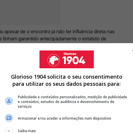
iu apesar de o encontro já não ter influência direta nas
s tinham garantido antecipadamente o estatuto de
va um prémio adicional de 15 mil euros
para cada
da temporada.
Glorioso 1904 solicita o seu consentimento
para utilizar os seus dados pessoais para:
ITO" POR FIGURA NUCLEAR DO BENFICA
DO BENFICA: "TENTA JUSTIFICAR INSUCESSOS COM LANCES DE
Publicidade e conteúdos personalizados, medição de publicidade
e conteúdos, estudos de audiência e desenvolvimento de
serviços
 RUI COSTA E VILLAS BOAS VÃO ASSISTIR AO BENFICA -
Armazenar e/ou aceder a informações num dispositivo
<
>
Saiba mais