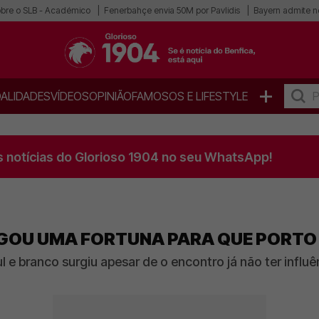
obre o SLB - Académico
Fenerbahçe envia 50M por Pavlidis
Bayern admite n
+
ALIDADES
VÍDEOS
OPINIÃO
FAMOSOS E LIFESTYLE
s notícias do Glorioso 1904 no seu WhatsApp!
AGOU UMA FORTUNA PARA QUE PORTO
l e branco surgiu apesar de o encontro já não ter influê