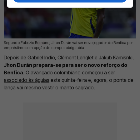
Segundo Fabrizio Romano, Jhon Durán vai ser novo jogador do Benfica por
17 Jul 2026 | 17:03 |
0
empréstimo sem opção de compra obrigatória
Depois de Gabriel Índio, Clément Lenglet e Jakub Kamisnki,
Jhon Durán prepara-se para ser o novo reforço do
Benfica
. O
avançado colombiano começou a ser
associado às águias
esta quinta-feira e, agora, o ponta de
lança vai mesmo vestir o manto sagrado.