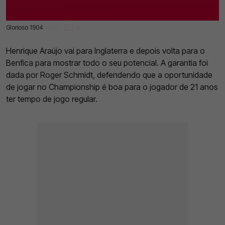
Glorioso 1904
20 Jan 2023 | 11:44 |
0
Henrique Araújo vai para Inglaterra e depois volta para o
Benfica para mostrar todo o seu potencial. A garantia foi
dada por Roger Schmidt, defendendo que a oportunidade
de jogar no Championship é boa para o jogador de 21 anos
ter tempo de jogo regular.