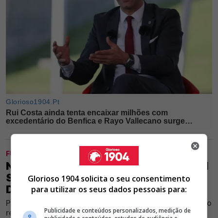
FUTEBOL
NEGÓCIO FECHADO! JHON DURÁN VAI
SER DO BENFICA; CONFIRA OS
Glorioso 1904 solicita o seu consentimento
DETALHES
para utilizar os seus dados pessoais para:
Ponta de lança do Al Nassr prepara-se para ser o quarto
Publicidade e conteúdos personalizados, medição de
reforço do Clube vermelho e branco para a temporada