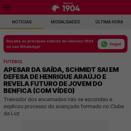
NOTÍCIAS
MODALIDADES
ÚLTIMA HORA
Receba as principais notícias do Glorioso 1904
Seguir
no seu WhatsApp!
FUTEBOL
APESAR DA SAÍDA, SCHMIDT SAI EM
DEFESA DE HENRIQUE ARAÚJO E
REVELA FUTURO DE JOVEM DO
BENFICA (COM VÍDEO)
Treinador dos encarnados não se escondeu e
explicou processo do avançado formado no Clube
da Luz