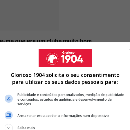
se-me que era um clube muito bom,
 desenvolvimento”
Glorioso 1904 solicita o seu consentimento
para utilizar os seus dados pessoais para:
A DE MÉDIO DO BENFICA PARA GUIMARÃES
DE MARCO SILVA E PRETENDE LEVAR ALVO DO BENFICA PARA
Publicidade e conteúdos personalizados, medição de publicidade
e conteúdos, estudos de audiência e desenvolvimento de
serviços
DO BENFICA E OBRIGA MARCO SILVA A PROCURAR OUTRA
Armazenar e/ou aceder a informações num dispositivo
<
>
Saiba mais