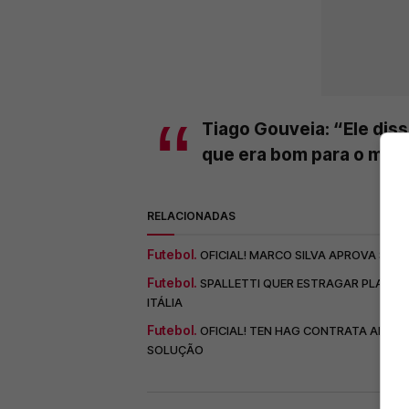
Tiago Gouveia: “Ele dis
que era bom para o meu
RELACIONADAS
Futebol.
OFICIAL! MARCO SILVA APROVA SAÍD
Futebol.
SPALLETTI QUER ESTRAGAR PLANOS 
ITÁLIA
Futebol.
OFICIAL! TEN HAG CONTRATA ALVO 
SOLUÇÃO