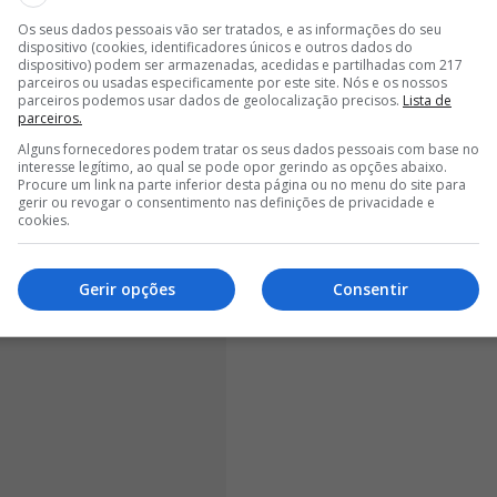
n, o camisola 47 do emblema francês explicou que o
Os seus dados pessoais vão ser tratados, e as informações do seu
dispositivo (cookies, identificadores únicos e outros dados do
entemente em ação por Portugal, foi determinante para
dispositivo) podem ser armazenadas, acedidas e partilhadas com 217
versei com o João Neves
”.
parceiros ou usadas especificamente por este site. Nós e os nossos
parceiros podemos usar dados de geolocalização precisos.
Lista de
parceiros.
Alguns fornecedores podem tratar os seus dados pessoais com base no
interesse legítimo, ao qual se pode opor gerindo as opções abaixo.
Procure um link na parte inferior desta página ou no menu do site para
gerir ou revogar o consentimento nas definições de privacidade e
cookies.
Gerir opções
Consentir