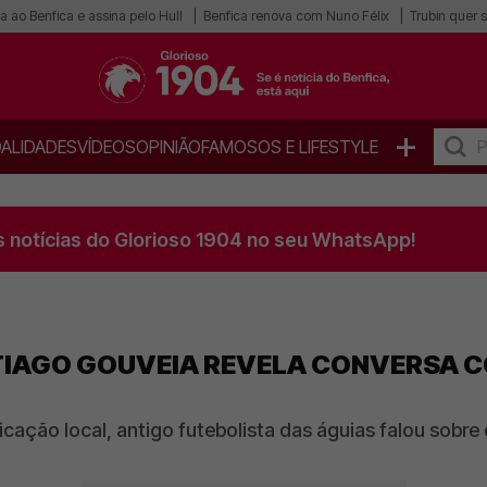
a ao Benfica e assina pelo Hull
Benfica renova com Nuno Félix
Trubin quer s
+
ALIDADES
VÍDEOS
OPINIÃO
FAMOSOS E LIFESTYLE
s notícias do Glorioso 1904 no seu WhatsApp!
TIAGO GOUVEIA REVELA CONVERSA CO
cação local, antigo futebolista das águias falou sobr