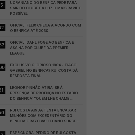
UCRANIANO DO BENFICA PEDE PARA 
15
SAIR DO CLUBE DA LUZ O MAIS RÁPIDO 
POSSÍVEL
OFICIAL! FÉLIX CHEGA A ACORDO COM 
42
O BENFICA ATÉ 2030
OFICIAL! DAHL FOGE AO BENFICA E 
53
ASSINA POR CLUBE DA PREMIER 
LEAGUE
EXCLUSIVO GLORIOSO 1904 - TIAGO 
00
GABRIEL NO BENFICA? RUI COSTA DÁ 
RESPOSTA FINAL
LEONOR PINHÃO ATIRA-SE À 
31
PRESENÇA DE PROENÇA NO ESTÁDIO 
DO BENFICA: "QUEM LHE CHAME 
DESCARAMENTO..."
RUI COSTA AINDA TENTA ENCAIXAR 
50
MILHÕES COM EXCEDENTÁRIO DO 
BENFICA E RAYO VALLECANO SURGE NA 
CORRIDA
PSP 'IGNORA' PEDIDO DE RUI COSTA 