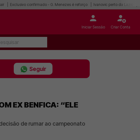
air
Exclusivo confirmado - G. Menezes é reforço
Ivanovic perto da Lazio
Iniciar Sessão
Criar Conta
Seguir
M EX BENFICA: “ELE
e decisão de rumar ao campeonato