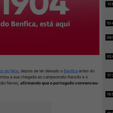
11:
10:
09:
03:
iço do Nice
, depois de ter deixado o
Benfica
antes do
17:
ntou a sua chegada ao campeonato francês e o
oão Neves,
afirmando que o português convenceu-
16: