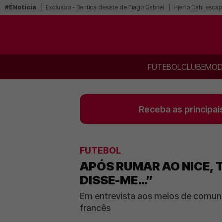
#ÉNotícia
Exclusivo - Benfica desiste de Tiago Gabriel
Hjerto Dahl escap
FUTEBOL
CLUBE
MOD
Receba as principai
FUTEBOL
APÓS RUMAR AO NICE, 
DISSE-ME…”
Em entrevista aos meios de comuni
francês