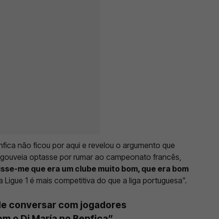
fica não ficou por aqui e revelou o argumento que
gouveia optasse por rumar ao campeonato francês,
disse-me que era um clube muito bom, que era bom
 Ligue 1 é mais competitiva do que a liga portuguesa”.
de conversar com jogadores
om o Di María no Benfica”