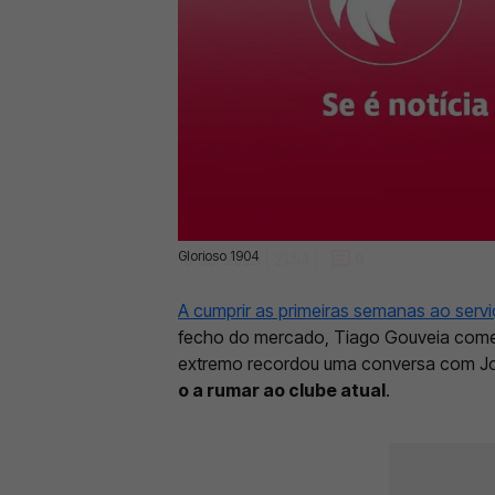
Glorioso 1904
10 Set 2025 | 21:54 |
0
A cumprir as primeiras semanas ao serv
fecho do mercado, Tiago Gouveia come
extremo recordou uma conversa com J
o a rumar ao clube atual
.