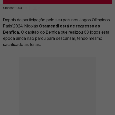
Glorioso 1904
06 Ago 2024 | 11:08 |
0
Depois da participação pelo seu país nos Jogos Olímpicos
Paris'2024, Nicolás
Otamendi está de regresso ao
Benfica
. O capitão do Benfica que realizou 69 jogos esta
época ainda não parou para descansar, tendo mesmo
sacrificado as férias.