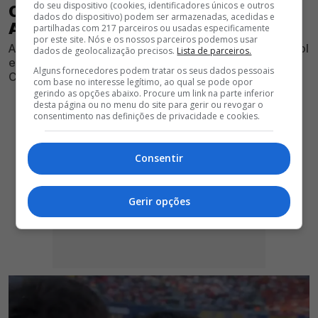
do seu dispositivo (cookies, identificadores únicos e outros
CUMPRIMENTAR RODRI; EX BENFICA
dados do dispositivo) podem ser armazenadas, acedidas e
ATIRA: "SEMANA TODA A CHORAR"
partilhadas com 217 parceiros ou usadas especificamente
por este site. Nós e os nossos parceiros podemos usar
Antigo central das águias reclama com capitão espanhol
dados de geolocalização precisos.
Lista de parceiros.
e recusa-se a cumprimentá-lo após falas do médio do
Alguns fornecedores podem tratar os seus dados pessoais
City sobre a arbitragem
com base no interesse legítimo, ao qual se pode opor
gerindo as opções abaixo. Procure um link na parte inferior
desta página ou no menu do site para gerir ou revogar o
consentimento nas definições de privacidade e cookies.
Consentir
Gerir opções