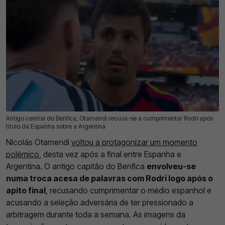
Antigo central do Benfica, Otamendi recusa-se a cumprimentar Rodri após
20 Jul 2026 | 14:19 |
0
título da Espanha sobre a Argentina
Nicolás Otamendi
voltou a protagonizar um momento
polémico
, desta vez após a final entre Espanha e
Argentina. O antigo capitão do Benfica
envolveu-se
numa troca acesa de palavras com Rodri logo após o
apito final
, recusando cumprimentar o médio espanhol e
acusando a seleção adversária de ter pressionado a
arbitragem durante toda a semana. As imagens da