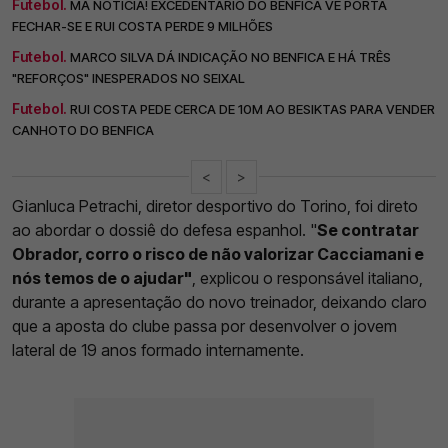
Futebol.
MÁ NOTÍCIA! EXCEDENTÁRIO DO BENFICA VÊ PORTA
FECHAR-SE E RUI COSTA PERDE 9 MILHÕES
Futebol.
MARCO SILVA DÁ INDICAÇÃO NO BENFICA E HÁ TRÊS
"REFORÇOS" INESPERADOS NO SEIXAL
Futebol.
RUI COSTA PEDE CERCA DE 10M AO BESIKTAS PARA VENDER
CANHOTO DO BENFICA
<
>
Gianluca Petrachi, diretor desportivo do Torino, foi direto
ao abordar o dossiê do defesa espanhol. "
Se contratar
Obrador, corro o risco de não valorizar Cacciamani e
nós temos de o ajudar"
, explicou o responsável italiano,
durante a apresentação do novo treinador, deixando claro
que a aposta do clube passa por desenvolver o jovem
lateral de 19 anos formado internamente.