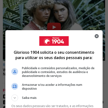
Glorioso 1904 solicita o seu consentimento
para utilizar os seus dados pessoais para:
Publicidade e conteúdos personalizados, medição de
publicidade e conteúdos, estudos de audiência e
desenvolvimento de serviços
Armazenar e/ou aceder a informações num
dispositivo
FUTEBOL
DO FAVORITISMO AOS 'CASOS
Saiba mais
BICUDOS': TUDO O QUE DISSE MARCO
Os seus dados pessoais vão ser tratados, e as informações
SILVA ANTES DO ST. GALLEN -