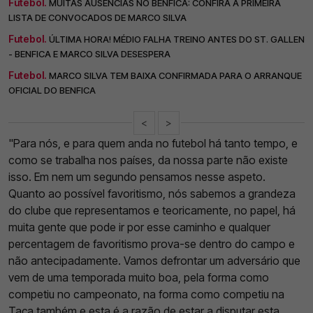
Futebol.
MUITAS AUSÊNCIAS NO BENFICA: CONFIRA A PRIMEIRA
LISTA DE CONVOCADOS DE MARCO SILVA
Futebol.
ÚLTIMA HORA! MÉDIO FALHA TREINO ANTES DO ST. GALLEN
- BENFICA E MARCO SILVA DESESPERA
Futebol.
MARCO SILVA TEM BAIXA CONFIRMADA PARA O ARRANQUE
OFICIAL DO BENFICA
<
>
"Para nós, e para quem anda no futebol há tanto tempo, e
como se trabalha nos países, da nossa parte não existe
isso. Em nem um segundo pensamos nesse aspeto.
Quanto ao possível favoritismo, nós sabemos a grandeza
do clube que representamos e teoricamente, no papel, há
muita gente que pode ir por esse caminho e qualquer
percentagem de favoritismo prova-se dentro do campo e
não antecipadamente. Vamos defrontar um adversário que
vem de uma temporada muito boa, pela forma como
competiu no campeonato, na forma como competiu na
Taça também e esta é a razão de estar a disputar esta