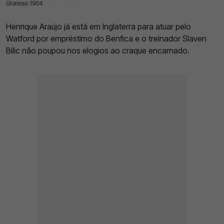
Glorioso 1904
21 Jan 2023 | 15:26 |
0
Henrique Araújo já está em Inglaterra para atuar pelo
Watford por empréstimo do Benfica e o treinador Slaven
Bilic não poupou nos elogios ao craque encarnado.