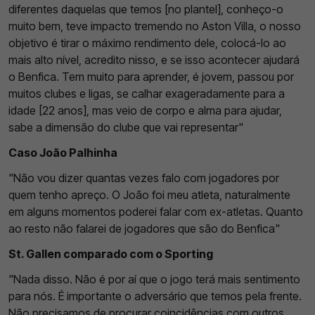
diferentes daquelas que temos [no plantel], conheço-o
muito bem, teve impacto tremendo no Aston Villa, o nosso
objetivo é tirar o máximo rendimento dele, colocá-lo ao
mais alto nível, acredito nisso, e se isso acontecer ajudará
o Benfica. Tem muito para aprender, é jovem, passou por
muitos clubes e ligas, se calhar exageradamente para a
idade [22 anos], mas veio de corpo e alma para ajudar,
sabe a dimensão do clube que vai representar"
Caso João Palhinha
"Não vou dizer quantas vezes falo com jogadores por
quem tenho apreço. O João foi meu atleta, naturalmente
em alguns momentos poderei falar com ex-atletas. Quanto
ao resto não falarei de jogadores que são do Benfica"
St. Gallen comparado com o Sporting
"Nada disso. Não é por aí que o jogo terá mais sentimento
para nós. É importante o adversário que temos pela frente.
Não precisamos de procurar coincidências com outros