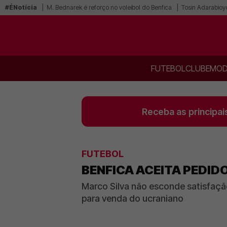
#ÉNotícia
M. Bednarek é reforço no voleibol do Benfica
Tosin Adarabioy
FUTEBOL
CLUBE
MOD
Receba as principai
FUTEBOL
BENFICA ACEITA PEDID
Marco Silva não esconde satisfaçã
para venda do ucraniano