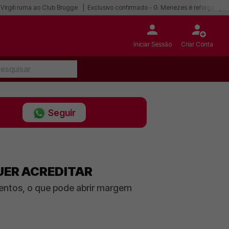
Virgili ruma ao Club Brugge
Exclusivo confirmado - G. Menezes é reforço
I
Iniciar Sessão
Criar Conta
Seguir
QUER ACREDITAR
entos, o que pode abrir margem