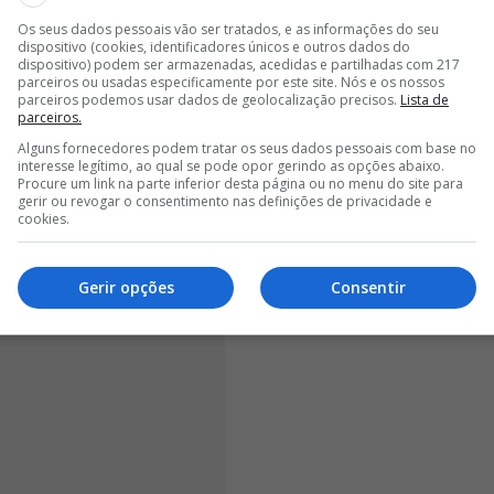
s temporadas
são outros fatores valorizados
Os seus dados pessoais vão ser tratados, e as informações do seu
 pela equipa principal do
Benfica
na última jornada da
dispositivo (cookies, identificadores únicos e outros dados do
midt que lhe permitiu integrar oficialmente o lote de
dispositivo) podem ser armazenadas, acedidas e partilhadas com 217
parceiros ou usadas especificamente por este site. Nós e os nossos
parceiros podemos usar dados de geolocalização precisos.
Lista de
parceiros.
Alguns fornecedores podem tratar os seus dados pessoais com base no
interesse legítimo, ao qual se pode opor gerindo as opções abaixo.
Procure um link na parte inferior desta página ou no menu do site para
gerir ou revogar o consentimento nas definições de privacidade e
cookies.
Gerir opções
Consentir