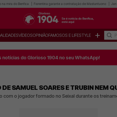
o na mira do Benfica
Fiorentina garante a contratação de Mastantuono
Jan 
+
ALIDADES
VÍDEOS
OPINIÃO
FAMOSOS E LIFESTYLE
s notícias do Glorioso 1904 no seu WhatsApp!
O DE SAMUEL SOARES E TRUBIN NEM 
o com o jogador formado no Seixal durante os treinam