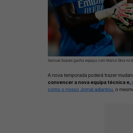
Samuel Soares ganha espaço com Marco Silva no Be
04 Jul 2026 | 10:11 |
0
A nova temporada poderá trazer mudanç
convencer a nova equipa técnica e,
como o nosso Jornal adiantou
, o mesmo