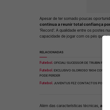
Apesar de ter somado poucas oportunid
continua a reunir total confiança p
'Record'. A qualidade entre os postes 
capacidade de jogar com os pés que o 
RELACIONADAS
Futebol.
OFICIAL! SUCESSOR DE TRUBIN RENO
Futebol.
EXCLUSIVO GLORIOSO 1904 CONFIRM
PODE PERDER
Futebol.
JUVENTUS FEZ CONTACTOS POR TITU
Além das características técnicas,
a ded