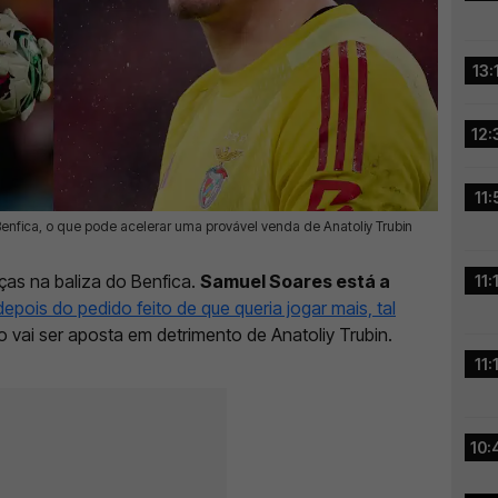
13:
12:
11:
nfica, o que pode acelerar uma provável venda de Anatoliy Trubin
as na baliza do Benfica.
Samuel Soares está a
11:
depois do pedido feito de que queria jogar mais, tal
 vai ser aposta em detrimento de Anatoliy Trubin.
11:
10: