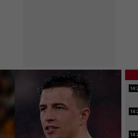
14:
14:
14: