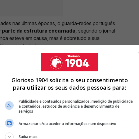
ades nas últimas épocas, o guarda-redes português
or parte da estrutura encarnada,
segundo o jornal
nunca esteve em causa, mas é sobretudo a sua
diferencia de
Trubin
.
Glorioso 1904 solicita o seu consentimento
VA PELO BENFICA POR MAIS 5 ANOS
para utilizar os seus dados pessoais para:
ADO! JUVENTUS DESCARTA TRUBIN, MAS BENFICA AINDA O
Publicidade e conteúdos personalizados, medição de publicidade
LAR DO BENFICA "HÁ PELO MENOS 10 DIAS"
e conteúdos, estudos de audiência e desenvolvimento de
serviços
<
>
Armazenar e/ou aceder a informações num dispositivo
icação e o profissionalismo demonstrados por
Saiba mais