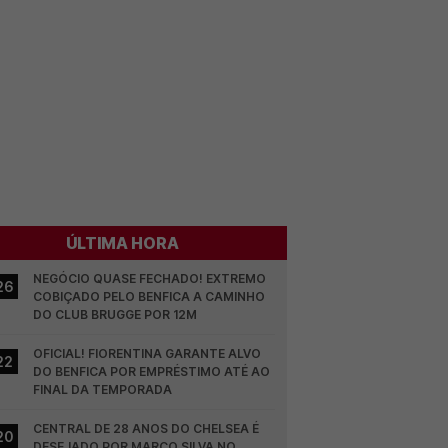
ÚLTIMA HORA
NEGÓCIO QUASE FECHADO! EXTREMO 
26
COBIÇADO PELO BENFICA A CAMINHO 
DO CLUB BRUGGE POR 12M
OFICIAL! FIORENTINA GARANTE ALVO 
22
DO BENFICA POR EMPRÉSTIMO ATÉ AO 
FINAL DA TEMPORADA
CENTRAL DE 28 ANOS DO CHELSEA É 
20
DESEJADO POR MARCO SILVA NO 