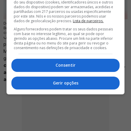
do seu dispositivo (cookies, identificadores únicos e outros
dados do dispositivo) podem ser armazenadas, acedidas e
partilhadas com 217 parceiros ou usadas especificamente
por este site. Nós e os nossos parceiros podemos usar
dados de geolocalização precisos.
Lista de parceiros.
Dedic, Tomás Araújo e Jhon Durán estiveram presentes no último treino do
21 Jul 2026 | 17:30 |
0
Benfica, mas o avançado colombiano ainda não está inscrito para duelar
Alguns fornecedores podem tratar os seus dados pessoais
com o St. Gallen
com base no interesse legítimo, ao qual se pode opor
O
Benfica
realizou mais uma sessão de treino de
gerindo as opções abaixo. Procure um link na parte inferior
desta página ou no menu do site para gerir ou revogar o
preparação para os próximos compromissos oficiais e
consentimento nas definições de privacidade e cookies.
Marco Silva contou com três novidades importantes no
grupo de trabalho.
O destaque vai para
Jhon Durán
, que
cumpriu o primeiro treino com a camisola encarnada,
Consentir
acompanhado por Amar Dedic e Tomás Araújo,
ambos de regresso após as férias
.
Gerir opções