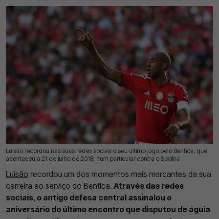
Luisão recordou nas suas redes sociais o seu último jogo pelo Benfica, que
21 Jul 2026 | 17:11 |
0
aconteceu a 21 de julho de 2018, num particular contra o Sevilha
Luisão
recordou um dos momentos mais marcantes da sua
carreira ao serviço do Benfica.
Através das redes
sociais, o antigo defesa central assinalou o
aniversário do último encontro que disputou de águia