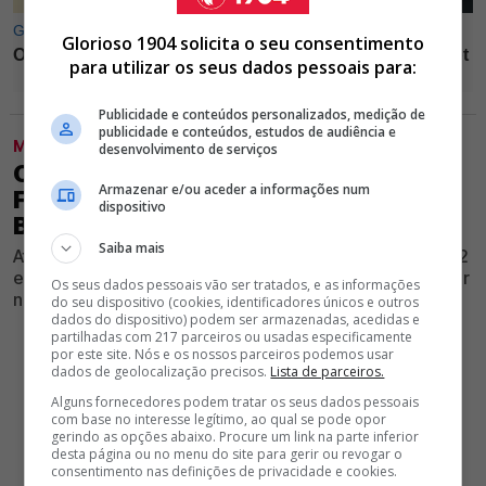
Glorioso 1904 solicita o seu consentimento
para utilizar os seus dados pessoais para:
Publicidade e conteúdos personalizados, medição de
publicidade e conteúdos, estudos de audiência e
MODALIDADES
desenvolvimento de serviços
OFICIAL! 4 ANOS DEPOIS, RUI COSTA
Armazenar e/ou aceder a informações num
FAZ REGRESSAR EXTREMO AO
dispositivo
BENFICA
Saiba mais
Atleta que passou pelo Clube da Luz entre 2020 e 2022
está de regresso às águias e mostra ambição de vencer
Os seus dados pessoais vão ser tratados, e as informações
novamente títulos
do seu dispositivo (cookies, identificadores únicos e outros
dados do dispositivo) podem ser armazenadas, acedidas e
partilhadas com 217 parceiros ou usadas especificamente
por este site. Nós e os nossos parceiros podemos usar
dados de geolocalização precisos.
Lista de parceiros.
Alguns fornecedores podem tratar os seus dados pessoais
com base no interesse legítimo, ao qual se pode opor
gerindo as opções abaixo. Procure um link na parte inferior
desta página ou no menu do site para gerir ou revogar o
consentimento nas definições de privacidade e cookies.