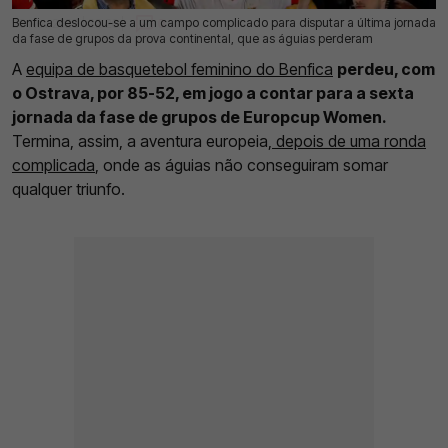
Benfica deslocou-se a um campo complicado para disputar a última jornada
26 Nov 2025 | 22:26 |
0
da fase de grupos da prova continental, que as águias perderam
A
equipa de basquetebol feminino do Benfica
perdeu, com
o Ostrava, por 85-52, em jogo a contar para a sexta
jornada da fase de grupos de Europcup Women.
Termina, assim, a aventura europeia,
depois de uma ronda
complicada
, onde as águias não conseguiram somar
qualquer triunfo.