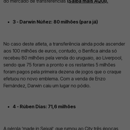
do mercado de transferências
(Saiba mais AQUI).
3 - Darwin Núñez: 80 milhões (para já)
No caso deste atleta, a transferência ainda pode ascender
aos 100 milhões de euros, contudo, o Benfica ainda só
recebeu 80 milhões pela venda do uruguaio, ao Liverpool,
sendo que 75 foram a pronto e os restantes 5 milhões
foram pagos pela primeira dezena de jogos que o craque
efetuou no novo emblema. Com a venda de Enzo
Fernández, Darwin caiu um lugar no pódio.
4 - Rúben Dias: 71,6 milhões
A pérola ‘made in Seixal’, que rumou ao City três épocas