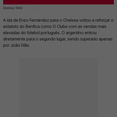
Glorioso 1904
01 Fev 2023 | 09:51 |
0
A ida de Enzo Fernández para o Chelsea voltou a reforçar o
estatuto do Benfica como O Clube com as vendas mais
elevadas do futebol português. O argentino entrou
diretamente para o segundo lugar, sendo superado apenas
por João Félix.