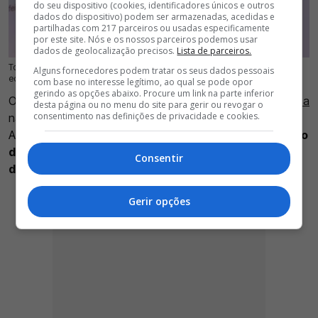
do seu dispositivo (cookies, identificadores únicos e outros
dados do dispositivo) podem ser armazenadas, acedidas e
partilhadas com 217 parceiros ou usadas especificamente
por este site. Nós e os nossos parceiros podemos usar
dados de geolocalização precisos.
Lista de parceiros.
Tobias Thulin, guarda redes internacional sueco, é o mais novo reforço da
22 Jul 2026 | 13:39 |
0
Alguns fornecedores podem tratar os seus dados pessoais
equipa masculina de andebol do Benfica
com base no interesse legítimo, ao qual se pode opor
gerindo as opções abaixo. Procure um link na parte inferior
Os reforços para a equipa masculina de andebol do
Benfica
desta página ou no menu do site para gerir ou revogar o
consentimento nas definições de privacidade e cookies.
não param de chegar. Após o anúncio da chegada de
Aurélien Padolus,
as águias oficializaram a contratação
de Tobias Thulin, guarda-redes internacional sueco
Consentir
de 31 anos, que assinou um contrato válido até 2027
.
Gerir opções