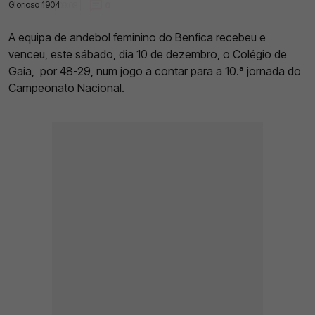
Glorioso 1904
11 Dez 2022 | 09:08 |
0
A equipa de andebol feminino do Benfica recebeu e
venceu, este sábado, dia 10 de dezembro, o Colégio de
Gaia, por 48-29, num jogo a contar para a 10.ª jornada do
Campeonato Nacional.