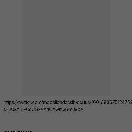
https://twitter.com/modalidadesslb/status/160168367512475
s=20&t=EFUsCGFVX4CXGm2IYmJ9aA