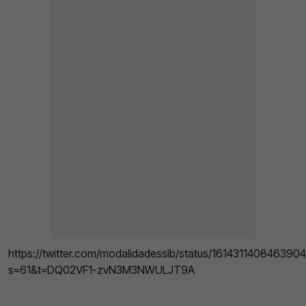
https://twitter.com/modalidadesslb/status/161431140846390
s=61&t=DQ02VF1-zvN3M3NWULJT9A