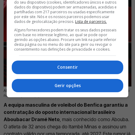
do seu dispositivo (cookies, identificadores únicos e outros
dados do dispositivo) podem ser armazenadas, acedidas e
partilhadas com 217 parceiros ou usadas especificamente
por este site. Nós e os nossos parceiros podemos usar
dados de geolocalização precisos.
Lista de parceiros.
Alguns fornecedores podem tratar os seus dados pessoais
com base no interesse legítimo, ao qual se pode opor
gerindo as opções abaixo. Procure um link na parte inferior
desta página ou no menu do site para gerir ou revogar o
consentimento nas definições de privacidade e cookies.
Consentir
Gerir opções
Aboubacar Dramé Neto, oposto internacional brasileiro, foi anunciado como
22 Jul 2026 | 17:25 |
0
novo reforço da equipa masculina de voleibol do Benfica
A equipa masculina de voleibol do Benfica garantiu a
contratação do oposto internacional brasileiro
Aboubacar Dramé Neto
, mais conhecido como Abouba.
O atleta de 32 anos chega do Itambé Minas e assinou um
contrato válido por uma temporada, até 2027.
Este rumor já