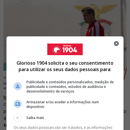
Glorioso 1904 solicita o seu consentimento
para utilizar os seus dados pessoais para:
Publicidade e conteúdos personalizados, medição de
Marco Silva abordou o favoritismo do Benfica, o dossiê de António Silva, as
22 Jul 2026 | 19:37 |
0
publicidade e conteúdos, estudos de audiência e
escolhas na convocatória e ausências frente ao St. Gallen
desenvolvimento de serviços
Marco Silva
realizou, esta quarta-feira, dia 22 de julho, a
Armazenar e/ou aceder a informações num
conferência de antevisão ao St. Gallen - Benfica, válido
dispositivo
para a primeira mão da segunda pré-eliminatória de acesso
à
Liga Europa
, que se disputa amanhã, pelas 19h00.
O
Saiba mais
treinador das águias abordou o favoritismo,
o dossiê
Os seus dados pessoais vão ser tratados, e as informações