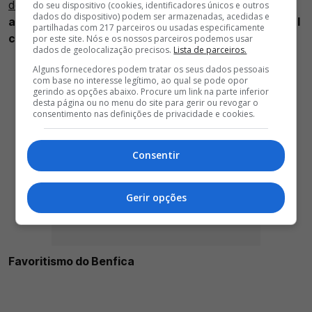
de António Silva
, as escolhas na convocatória,
do seu dispositivo (cookies, identificadores únicos e outros
dados do dispositivo) podem ser armazenadas, acedidas e
ausências, entre vários outros temas de mercado, tal
partilhadas com 217 parceiros ou usadas especificamente
como João Palhinha
. Confira tudo o que disse.
por este site. Nós e os nossos parceiros podemos usar
dados de geolocalização precisos.
Lista de parceiros.
Alguns fornecedores podem tratar os seus dados pessoais
com base no interesse legítimo, ao qual se pode opor
gerindo as opções abaixo. Procure um link na parte inferior
desta página ou no menu do site para gerir ou revogar o
consentimento nas definições de privacidade e cookies.
Consentir
Gerir opções
Favoritismo do Benfica