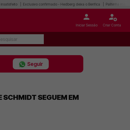
 insatisfeito
Exclusivo confirmado - Hedberg deixa o Benfica
Palhinha mais p
Iniciar Sessão
Criar Conta
Seguir
DE SCHMIDT SEGUEM EM