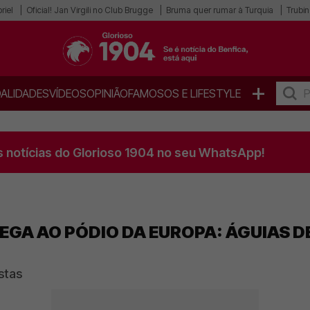
riel
Oficial! Jan Virgili no Club Brugge
Bruma quer rumar à Turquia
Trubin
+
ALIDADES
VÍDEOS
OPINIÃO
FAMOSOS E LIFESTYLE
s notícias do Glorioso 1904 no seu WhatsApp!
EGA AO PÓDIO DA EUROPA: ÁGUIAS 
stas