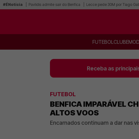
#ÉNotícia
Pavlidis admite sair do Benfica
Lecce pede 30M por Tiago Gab
FUTEBOL
CLUBE
MOD
Receba as principai
FUTEBOL
BENFICA IMPARÁVEL CH
ALTOS VOOS
Encarnados continuam a dar nas vi