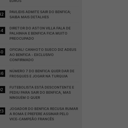
EUROS
PAVLIDIS ADMITE SAIR DO BENFICA; 
42
SAIBA MAIS DETALHES
DIRETOR DO ASTON VILLA FALA DE 
54
PALHINHA E BENFICA FICA MUITO 
PREOCUPADO
OFICIAL! CANHOTO SUECO DIZ ADEUS 
50
AO BENFICA - EXCLUSIVO 
CONFIRMADO
NÚMERO 7 DO BENFICA QUER DAR DE 
46
FROSQUES E JOGAR NA TURQUIA
FUTEBOLISTA ESTÁ DESCONTENTE E 
02
PEDIU PARA SAIR DO BENFICA, MAS 
NINGUÉM O QUER
JOGADOR DO BENFICA RECUSA RUMAR 
23
A ROMA E PREFERE ASSINAR PELO 
VICE-CAMPEÃO FRANCÊS