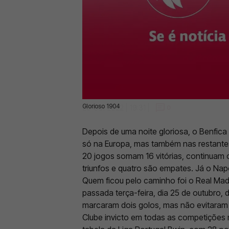
Glorioso 1904
26 Out 2022 | 19:31 |
0
Depois de uma noite gloriosa, o Benfica 
só na Europa, mas também nas restantes
20 jogos somam 16 vitórias, continuam 
triunfos e quatro são empates. Já o Na
Quem ficou pelo caminho foi o Real Madr
passada terça-feira, dia 25 de outubro,
marcaram dois golos, mas não evitaram 
Clube invicto em todas as competições n