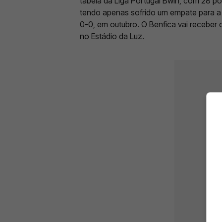
tabela da Liga Portugal Bwin, com 28 po
tendo apenas sofrido um empate para a 
0-0, em outubro. O Benfica vai receber 
no Estádio da Luz.