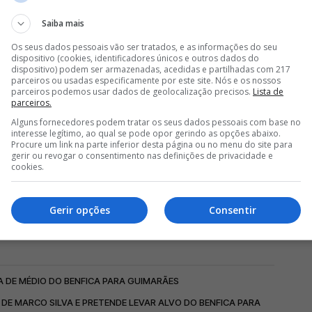
Saiba mais
Os seus dados pessoais vão ser tratados, e as informações do seu
dispositivo (cookies, identificadores únicos e outros dados do
dispositivo) podem ser armazenadas, acedidas e partilhadas com 217
parceiros ou usadas especificamente por este site. Nós e os nossos
parceiros podemos usar dados de geolocalização precisos.
Lista de
parceiros.
Alguns fornecedores podem tratar os seus dados pessoais com base no
interesse legítimo, ao qual se pode opor gerindo as opções abaixo.
Procure um link na parte inferior desta página ou no menu do site para
gerir ou revogar o consentimento nas definições de privacidade e
cookies.
Gerir opções
Consentir
A DE MÉDIO DO BENFICA PARA GUIMARÃES
DE MARCO SILVA E PRETENDE LEVAR ALVO DO BENFICA PARA