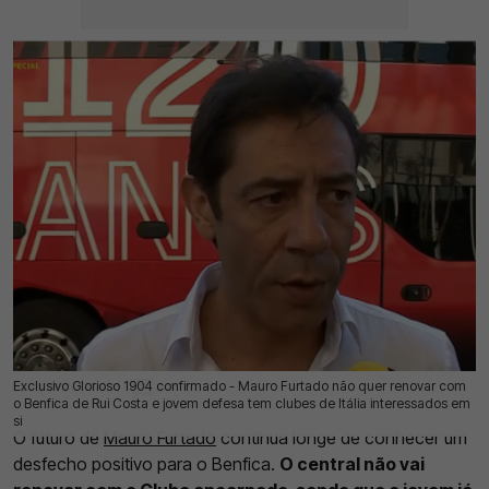
Exclusivo Glorioso 1904 confirmado - Mauro Furtado não quer renovar com
15 Jul 2026 | 11:28 |
0
o Benfica de Rui Costa e jovem defesa tem clubes de Itália interessados em
si
O futuro de
Mauro Furtado
continua longe de conhecer um
desfecho positivo para o Benfica.
O central não vai