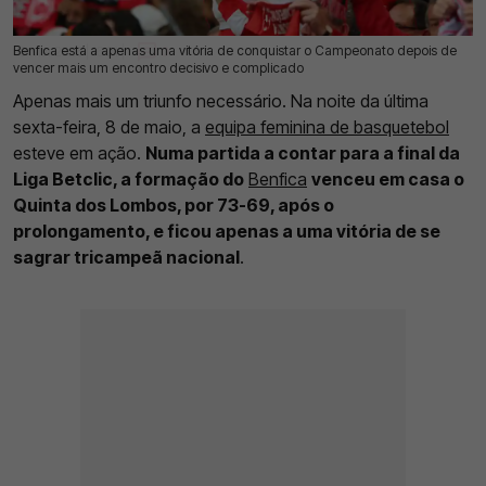
Benfica está a apenas uma vitória de conquistar o Campeonato depois de
09 Mai 2026 | 16:21 |
0
vencer mais um encontro decisivo e complicado
Apenas mais um triunfo necessário. Na noite da última
sexta-feira, 8 de maio, a
equipa feminina de basquetebol
esteve em ação.
Numa partida a contar para a final da
Liga Betclic, a formação do
Benfica
venceu em casa o
Quinta dos Lombos, por 73-69, após o
prolongamento, e ficou apenas a uma vitória de se
sagrar tricampeã nacional
.