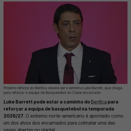
Próximo reforço do Benfica deverá ser o extremo Luke Barrett, que chega
09 Jul 2026 | 16:48 |
0
para reforçar a equipa de Basquetebol do Clube encarnado
Luke Barrett pode estar a caminho do
Benfica
para
reforçar a equipa de basquetebol na temporada
2026/27
. O extremo norte-americano é apontado como
um dos alvos dos encarnados para colmatar uma das
vagas abertas no plantel.