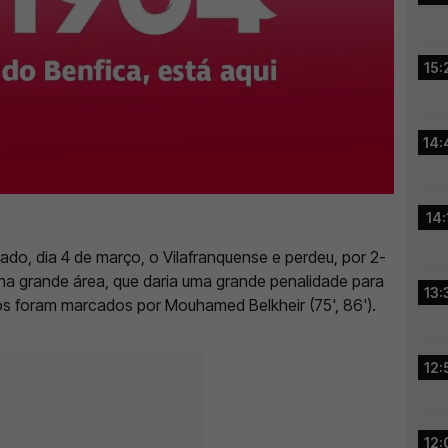
15:
14:
14:
ado, dia 4 de março, o Vilafranquense e perdeu, por 2-
na grande área, que daria uma grande penalidade para
13:
s foram marcados por Mouhamed Belkheir (75', 86').
12:
12: