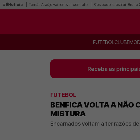
#ÉNotícia
Tomás Araújo vai renovar contrato
Ríos pode substituir Bruno
FUTEBOL
CLUBE
MOD
Receba as principai
FUTEBOL
BENFICA VOLTA A NÃO 
MISTURA
Encarnados voltam a ter razões de