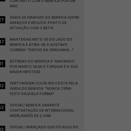
CONTRATO COM O BENFICA POR UM 
ANO
SAÍDA DE IVANOVIC DO BENFICA SOFRE 
27
AVANÇOS E RECUOS: PONTO DE 
SITUAÇÃO COM O BETIS
MANTEIGAS METE-SE DO LADO DO 
47
BENFICA E ATIRA-SE A GUSTAVO 
CORREIA: "DEPOIS DA VERGONHA…"
EXTREMO DO BENFICA É 'IGNORADO' 
11
POR MARCO SILVA E TURQUIA É A SUA 
MAIOR HIPÓTESE
VERTONGHEN CULPA RUI COSTA PELA 
32
SAÍDA DO BENFICA: "NUNCA TERIA 
FEITO DAQUELA FORMA"
OFICIAL! BENFICA GARANTE 
52
CONTRATAÇÃO DE INTERNACIONAL 
NEERLANDÊS DE 2,04M
OFICIAL! AVANÇADO QUE FOI ALVO DO 
03