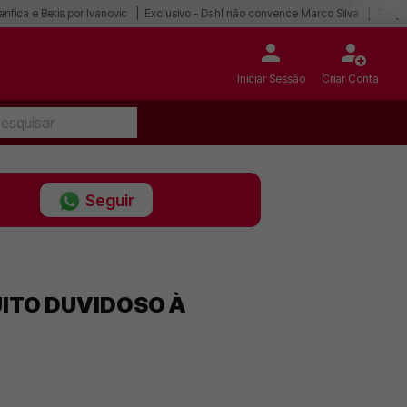
enfica e Betis por Ivanovic
Exclusivo - Dahl não convence Marco Silva
Turqu
Iniciar Sessão
Criar Conta
Seguir
UITO DUVIDOSO À