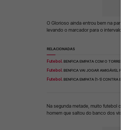
O Glorioso ainda entrou bem na partida
levando o marcador para o intervalo co
RELACIONADAS
Futebol.
BENFICA EMPATA COM O TORREENSE (
Futebol.
BENFICA VAI JOGAR AMIGÁVEL FREN
Futebol.
BENFICA EMPATA (1-1) CONTRA EQUIP
Na segunda metade, muito futebol ofen
homem que saltou do banco dos visitante