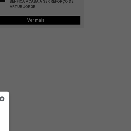
BENFICA ACABA A SER REFORÇO DE 
ARTUR JORGE
Ver mais