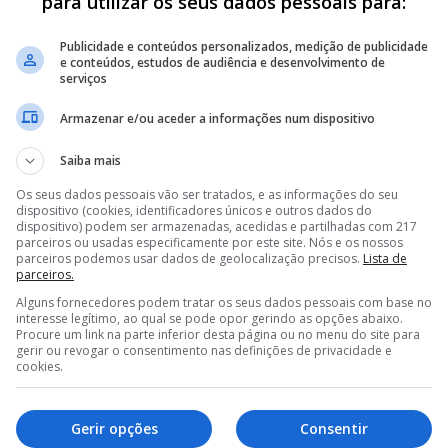
para utilizar os seus dados pessoais para:
Publicidade e conteúdos personalizados, medição de publicidade
e conteúdos, estudos de audiência e desenvolvimento de
, impondo-se a um dos melhores conjuntos da divisão,
serviços
m um nulo.
Armazenar e/ou aceder a informações num dispositivo
Saiba mais
Os seus dados pessoais vão ser tratados, e as informações do seu
dispositivo (cookies, identificadores únicos e outros dados do
1-1) E VOLTA A FRAQUEJAR
dispositivo) podem ser armazenadas, acedidas e partilhadas com 217
parceiros ou usadas especificamente por este site. Nós e os nossos
TE AO AL NASSR DAQUI A POUCOS DIAS
parceiros podemos usar dados de geolocalização precisos.
Lista de
A DA LIGA 3 E AINDA NÃO VENCEU
parceiros.
Alguns fornecedores podem tratar os seus dados pessoais com base no
interesse legítimo, ao qual se pode opor gerindo as opções abaixo.
<
>
Procure um link na parte inferior desta página ou no menu do site para
gerir ou revogar o consentimento nas definições de privacidade e
sivo e as águias esqueceram-se de defender, com um
cookies.
s a resolver a partida.
Gerir opções
Consentir