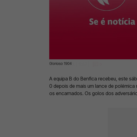
Glorioso 1904
04 Mar 2023 | 11:57 |
0
A equipa B do Benfica recebeu, este sáb
0 depois de mais um lance de polémica 
os encarnados. Os golos dos adversário