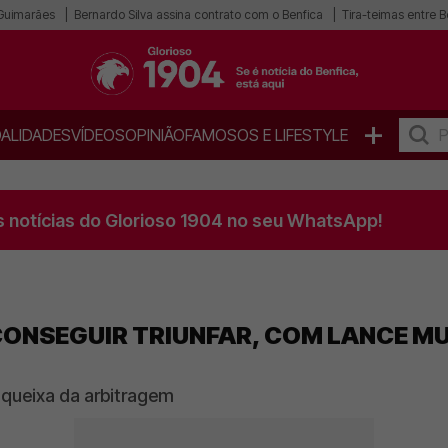
 Guimarães
Bernardo Silva assina contrato com o Benfica
Tira-teimas entre B
+
ALIDADES
VÍDEOS
OPINIÃO
FAMOSOS E LIFESTYLE
s notícias do Glorioso 1904 no seu WhatsApp!
CONSEGUIR TRIUNFAR, COM LANCE M
 queixa da arbitragem