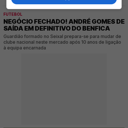
FUTEBOL
NEGÓCIO FECHADO! ANDRÉ GOMES DE
SAÍDA EM DEFINITIVO DO BENFICA
Guardião formado no Seixal prepara-se para mudar de
clube nacional neste mercado após 10 anos de ligação
à equipa encarnada