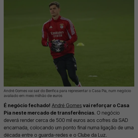
André Gomes vai sair do Benfica para representar o Casa Pia, num negócio
17 Jul 2026 | 14:45 |
0
avaliado em meio milhão de euros
É negócio fechado!
André Gomes
vai reforçar o Casa
Pia neste mercado de transferências
. O negócio
deverá render cerca de 500 mil euros aos cofres da SAD
encarnada, colocando um ponto final numa ligação de uma
década entre o guarda-redes e o Clube da Luz.