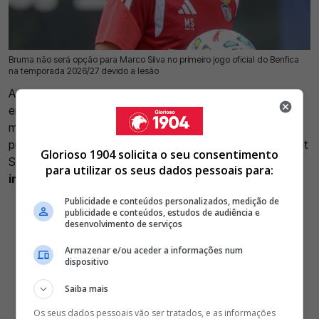
Bruma não será opção para Marco Silva no primeiro jogo oficial do Benfica
22 Jul 2026 | 10:29 |
0
na temporada 2026/27 devido a lesão
A equipa do
Benfica
está a preparar-se para o primeiro
encontro oficial da época contra o St. Gallen. A primeira
mão da 2ª pré-eliminatória da Liga Europa disputa-se na
próxima quinta-feira, 23 de julho, às 19h00, no Estádio Berit
Glorioso 1904 solicita o seu consentimento
Sitter, na Suíça.
Porém, Marco Silva terá um atleta
para utilizar os seus dados pessoais para:
indisponível
.
Publicidade e conteúdos personalizados, medição de
publicidade e conteúdos, estudos de audiência e
desenvolvimento de serviços
Armazenar e/ou aceder a informações num
dispositivo
Saiba mais
Os seus dados pessoais vão ser tratados, e as informações