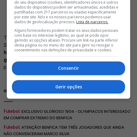
do seu dispositivo (cookies, identificadores únicos e outros
dados do dispositivo) podem ser armazenadas, acedidas e
partilhadas com 217 parceiros ou usadas especificamente
por este site. Nós e os nossos parceiros podemos usar
dados de geolocalização precisos.
Lista de parceiros.
Alguns fornecedores podem tratar os seus dados pessoais
com base no interesse legítimo, ao qual se pode opor
Trata-se de
Bruma
, que vai ficar de fora da viagem à
gerindo as opções abaixo. Procure um link na parte inferior
Suíça.
O avançado de 31 anos encontra-se lesionado
desta página ou no menu do site para gerir ou revogar o
consentimento nas definições de privacidade e cookies.
há algum tempo e ainda não está a trabalhar com o
grupo
. Este é a única baixa devido a problemas físicos
para o encontro europeu.
Consentir
Gerir opções
RELACIONADAS
Futebol.
EXCLUSIVO GLORIOSO 1904 - OLYMPIACOS INTERESSADO
EM COMPRAR EXTREMO DO BENFICA
Futebol.
ATENÇÃO! BENFICA TEM TRÊS JOGADORES QUE AINDA
NÃO CONVENCERAM MARCO SILVA