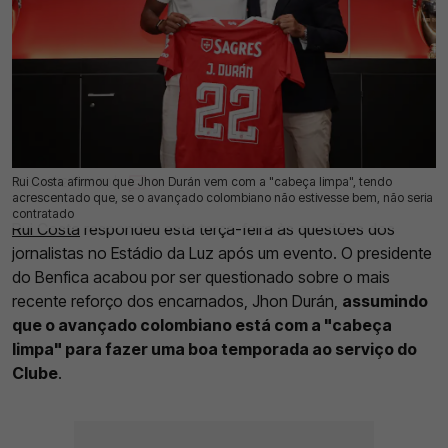
Rui Costa afirmou que Jhon Durán vem com a "cabeça limpa", tendo
22 Jul 2026 | 09:50 |
0
acrescentado que, se o avançado colombiano não estivesse bem, não seria
contratado
Rui Costa
respondeu esta terça-feira às questões dos
jornalistas no Estádio da Luz após um evento. O presidente
do Benfica acabou por ser questionado sobre o mais
recente reforço dos encarnados, Jhon Durán,
assumindo
que o avançado colombiano está com a "cabeça
limpa" para fazer uma boa temporada ao serviço do
Clube
.