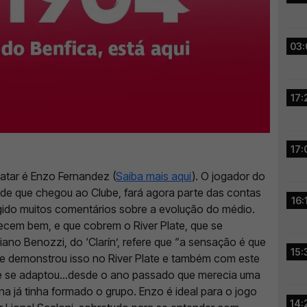
03:
17:
17:
atar é Enzo Fernandez (
Saiba mais aqui
). O jogador do
de que chegou ao Clube, fará agora parte das contas
16:
gido muitos comentários sobre a evolução do médio.
hecem bem, e que cobrem o River Plate, que se
iano Benozzi, do ‘Clarín’, refere que “a sensação é que
15:
Ele demonstrou isso no River Plate e também com este
te se adaptou…desde o ano passado que merecia uma
a já tinha formado o grupo. Enzo é ideal para o jogo
14: