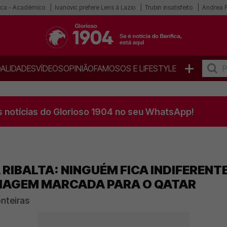
ica - Académico
Ivanovic prefere Lens à Lazio
Trubin insatisfeito
Andrea F
+
ALIDADES
VÍDEOS
OPINIÃO
FAMOSOS E LIFESTYLE
s notícias do Glorioso 1904 no seu WhatsApp!
 RIBALTA: NINGUÉM FICA INDIFERENT
VIAGEM MARCADA PARA O QATAR
onteiras