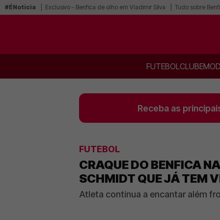
#ÉNotícia
Exclusivo - Benfica de olho em Vladimir Silva
Tudo sobre Benf
FUTEBOL
CLUBE
MOD
Receba as principai
FUTEBOL
CRAQUE DO BENFICA NA
SCHMIDT QUE JÁ TEM 
Atleta continua a encantar além fr