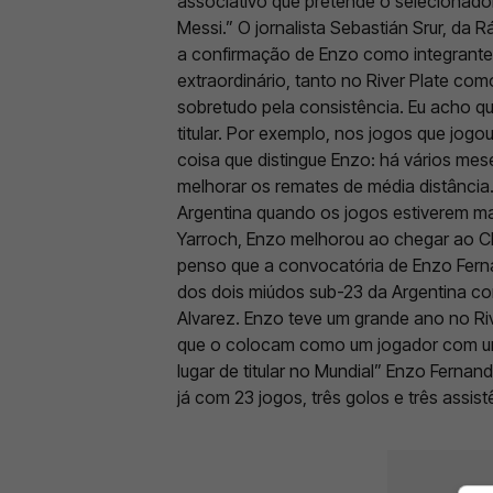
associativo que pretende o selecionado
Messi.” O jornalista Sebastián Srur, da 
a confirmação de Enzo como integrante
extraordinário, tanto no River Plate como
sobretudo pela consistência. Eu acho qu
titular. Por exemplo, nos jogos que jo
coisa que distingue Enzo: há vários mes
melhorar os remates de média distância
Argentina quando os jogos estiverem m
Yarroch, Enzo melhorou ao chegar ao Cl
penso que a convocatória de Enzo Fern
dos dois miúdos sub-23 da Argentina com
Alvarez. Enzo teve um grande ano no Ri
que o colocam como um jogador com um g
lugar de titular no Mundial” Enzo Ferna
já com 23 jogos, três golos e três assis