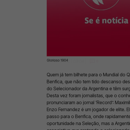
Glorioso 1904
10 Nov 2022 | 09:04 |
0
Quem já tem bilhete para o Mundial do Q
Benfica, que não tem tido descanso des
do Selecionador da Argentina e têm sur
Desta vez foram jornalistas, que o con
pronunciaram ao jornal ‘Record’: Maximil
Enzo Fernandez é um jogador de elite. 
passo para o Benfica, onde rapidamen
oportunidade na Seleção, mas a Argentin