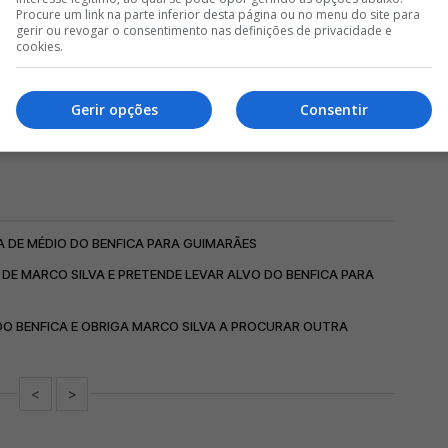
Procure um link na parte inferior desta página ou no menu do site para
gerir ou revogar o consentimento nas definições de privacidade e
cookies.
Gerir opções
Consentir
A DE MÉDIO DO BENFICA PARA GUIMARÃES
DE MARCO SILVA E PRETENDE LEVAR ALVO DO BENFICA PARA
DO BENFICA E OBRIGA MARCO SILVA A PROCURAR OUTRA
<
>