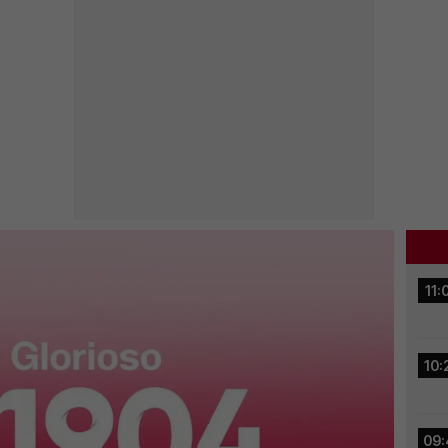
11:
10:
09: