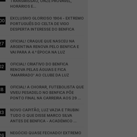
TRANSMISSÃO, ONZE PROVÁVEL, 
HORÁRIOS E…
EXCLUSIVO GLORIOSO 1904 - EXTREMO 
00
PORTUGUÊS DO CELTA DE VIGO 
DESPERTA INTERESSE DO BENFICA
OFICIAL! CRAQUE QUE NASCEU NA 
27
ARGENTINA RENOVA PELO BENFICA E 
VAI PARA A 4.ª ÉPOCA NA LUZ
OFICIAL! CRIATIVO DO BENFICA 
02
RENOVA PELAS ÁGUIAS E FICA 
'AMARRADO' AO CLUBE DA LUZ
OFICIAL! A CHORAR, FUTEBOLISTA QUE 
18
VIVEU PESADELO NO BENFICA PÕE 
PONTO FINAL NA CARREIRA AOS 29 
ANOS
NOVO CAPITÃO, LUZ VAZIA E TRUBIN: 
33
TUDO O QUE DISSE MARCO SILVA 
ANTES DE BENFICA - ACADÉMICO 
VISEU
NEGÓCIO QUASE FECHADO! EXTREMO 
26