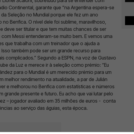
r Lionel Scaloni, sobretudo para se entender com
Rádio Continental, garante que “na Argentina espera-se
 da Seleção no Mundial porque ele fez um ano
 no Benfica. O nível dele foi sublime, maravilhoso,
e deve ser titular e que tem muitas chances de ser
gou com Messi entenderam-se muito bem. E vemos uma
es que trabalha com um treinador que o ajuda a
. Isso também pode ser um grande recurso para
ais complicados.” Segundo a ESPN, na voz de Gustavo
ube da Luz e merece ir à seleção como prémio: “Eu
ández para o Mundial é um merecido prémio para um
 melhor rendimento na atualidade, a par de Julián
ver e melhorou no Benfica com estatísticas e números
rande presente e futuro. Eu acho que vai lutar pelo
ndez – jogador avaliado em 35 milhões de euros - conta
tências ao serviço das águias, esta época.