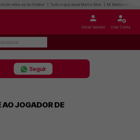
alcón retira-se do futebol
Tudo o que disse Marco Silva
M. Bednarek é refo
Iniciar Sessão
Criar Conta
Seguir
E AO JOGADOR DE