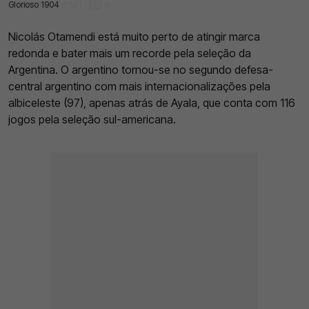
Glorioso 1904
05 Dez 2022 | 11:58 |
0
Nicolás Otamendi está muito perto de atingir marca
redonda e bater mais um recorde pela seleção da
Argentina. O argentino tornou-se no segundo defesa-
central argentino com mais internacionalizações pela
albiceleste (97), apenas atrás de Ayala, que conta com 116
jogos pela seleção sul-americana.