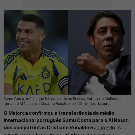
Samu Costa, médio que foi associado ao Benfica, vai sair do Mallorca e
22 Jul 2026 | 13:05 |
0
rumar ao Al Nassr, de Cristiano Ronaldo, por 25 milhões de euros
O Maiorca confirmou a transferência do médio
internacional português Samu Costa para o Al Nassr,
dos compatriotas Cristiano Ronaldo e
João Félix
. A
garantia foi dada por Hector Martin, responsável de