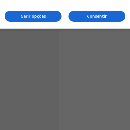
oma já 80 milhões com o atleta. Para além de ter sido
 alinhar de início diante do Southampton, o camisola 27
u a vitória da turma de Klopp.
Gerir opções
Consentir