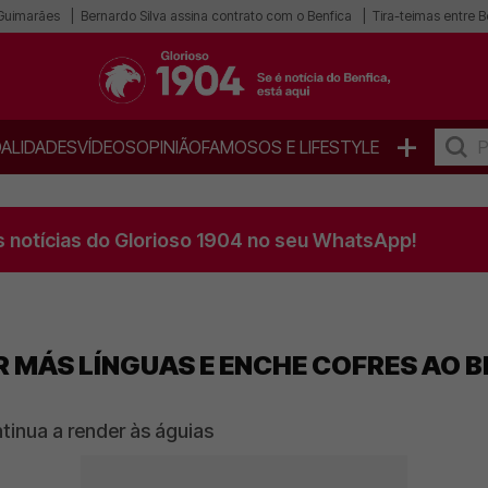
 Guimarães
Bernardo Silva assina contrato com o Benfica
Tira-teimas entre B
+
ALIDADES
VÍDEOS
OPINIÃO
FAMOSOS E LIFESTYLE
s notícias do Glorioso 1904 no seu WhatsApp!
 MÁS LÍNGUAS E ENCHE COFRES AO BE
tinua a render às águias