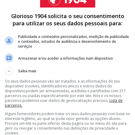
Glorioso 1904 solicita o seu consentimento
para utilizar os seus dados pessoais para:
tatus/1591456280589127680?
Publicidade e conteúdos personalizados, medição de publicidade
e conteúdos, estudos de audiência e desenvolvimento de
serviços
Armazenar e/ou aceder a informações num dispositivo
Saiba mais
A DE MÉDIO DO BENFICA PARA GUIMARÃES
DE MARCO SILVA E PRETENDE LEVAR ALVO DO BENFICA PARA
Os seus dados pessoais vão ser tratados, e as informações do seu
dispositivo (cookies, identificadores únicos e outros dados do
dispositivo) podem ser armazenadas, acedidas e partilhadas com 217
parceiros ou usadas especificamente por este site. Nós e os nossos
DO BENFICA E OBRIGA MARCO SILVA A PROCURAR OUTRA
parceiros podemos usar dados de geolocalização precisos.
Lista de
parceiros.
Alguns fornecedores podem tratar os seus dados pessoais com base no
<
>
interesse legítimo, ao qual se pode opor gerindo as opções abaixo.
Procure um link na parte inferior desta página ou no menu do site para
gerir ou revogar o consentimento nas definições de privacidade e
be inglês por 10 vezes, cumprido, o uruguaio continua a
cookies.