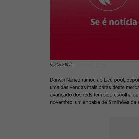
Glorioso 1904
13 Nov 2022 | 09:59 |
0
Darwin Núñez rumou ao Liverpool, depoi
uma das vendas mais caras deste mercad
avançado dos reds tem sido escolha de 
novembro, um encaixe de 5 milhões de 