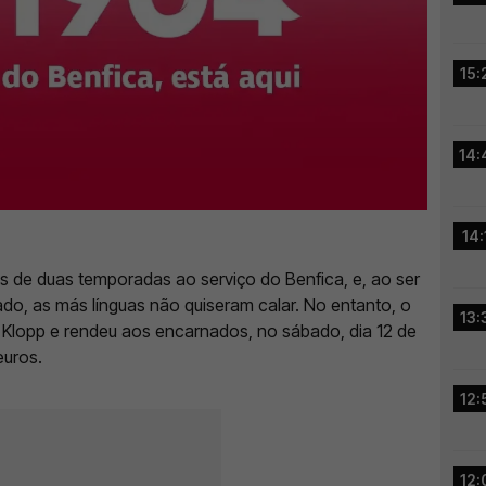
15:
14:
14:
s de duas temporadas ao serviço do Benfica, e, ao ser
o, as más línguas não quiseram calar. No entanto, o
13:
Klopp e rendeu aos encarnados, no sábado, dia 12 de
euros.
12:
12: