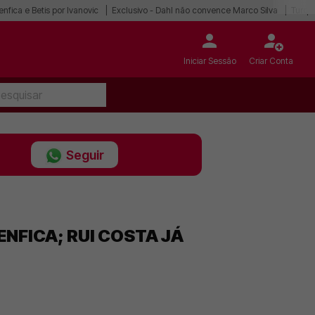
enfica e Betis por Ivanovic
Exclusivo - Dahl não convence Marco Silva
Turqu
Iniciar Sessão
Criar Conta
Seguir
NFICA; RUI COSTA JÁ