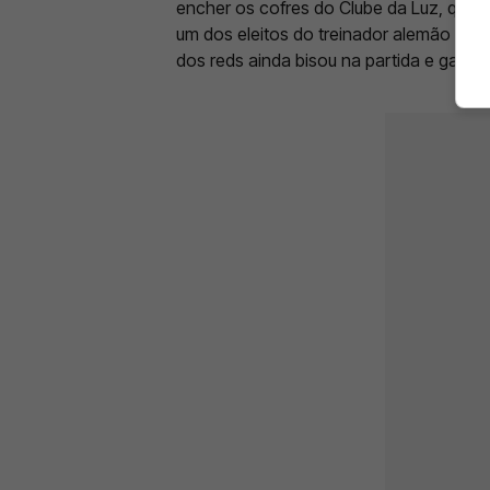
encher os cofres do Clube da Luz, que s
um dos eleitos do treinador alemão para
dos reds ainda bisou na partida e garanti