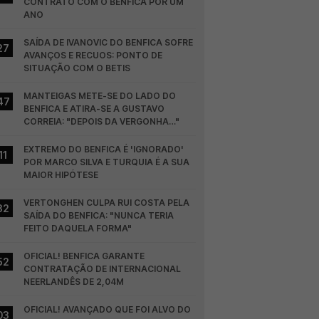
CONTRATO COM O BENFICA POR UM 
ANO
SAÍDA DE IVANOVIC DO BENFICA SOFRE 
27
AVANÇOS E RECUOS: PONTO DE 
SITUAÇÃO COM O BETIS
MANTEIGAS METE-SE DO LADO DO 
47
BENFICA E ATIRA-SE A GUSTAVO 
CORREIA: "DEPOIS DA VERGONHA…"
EXTREMO DO BENFICA É 'IGNORADO' 
11
POR MARCO SILVA E TURQUIA É A SUA 
MAIOR HIPÓTESE
VERTONGHEN CULPA RUI COSTA PELA 
32
SAÍDA DO BENFICA: "NUNCA TERIA 
FEITO DAQUELA FORMA"
OFICIAL! BENFICA GARANTE 
52
CONTRATAÇÃO DE INTERNACIONAL 
NEERLANDÊS DE 2,04M
OFICIAL! AVANÇADO QUE FOI ALVO DO 
03