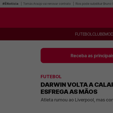
#ÉNotícia
Tomás Araújo vai renovar contrato
Ríos pode substituir Bruno
FUTEBOL
CLUBE
MOD
Receba as principai
FUTEBOL
DARWIN VOLTA A CALAR
ESFREGA AS MÃOS
Atleta rumou ao Liverpool, mas con