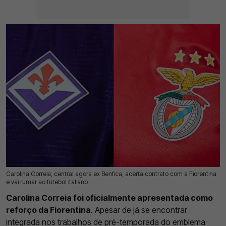
Carolina Correia, central agora ex Benfica, acerta contrato com a Fiorentina
18 Jul 2026 | 17:12 |
0
e vai rumar ao futebol italiano
Carolina Correia foi oficialmente apresentada como
reforço da Fiorentina
. Apesar de já se encontrar
integrada nos trabalhos de pré-temporada do emblema