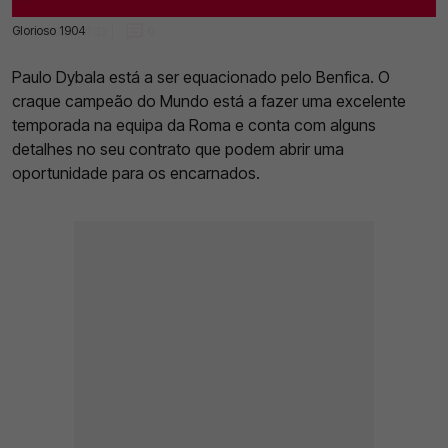
Glorioso 1904
18 Fev 2023 | 11:32 |
0
Paulo Dybala está a ser equacionado pelo Benfica. O
craque campeão do Mundo está a fazer uma excelente
temporada na equipa da Roma e conta com alguns
detalhes no seu contrato que podem abrir uma
oportunidade para os encarnados.