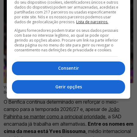
do seu dispositivo (cookies, identificadores únicos e outros
dados do dispositivo) podem ser armazenadas, acedidas e
partilhadas com 217 parceiros ou usadas especificamente
por este site. Nós e os nossos parceiros podemos usar
dados de geolocalização precisos.
Lista de parceiros.
Alguns fornecedores podem tratar os seus dados pessoais
com base no interesse legítimo, ao qual se pode opor
gerindo as opções abaixo. Procure um link na parte inferior
desta página ou no menu do site para gerir ou revogar o
consentimento nas definições de privacidade e cookies.
Consentir
Gerir opções
Yves Bissouma, antigo médio do Tottenham, está em conversações com o
18 Jul 2026 | 17:37 |
0
Benfica para reforçar o plantel de Marco Silva
O Benfica continua determinado em reforçar o meio-
campo para a temporada 2026/27 e, apesar de
João
Palhinha se manter como a principal prioridade
, a SAD
encarnada já trabalha em alternativas.
Entre os nomes em
cima da mesa está Yves Bissouma
, médio internacional