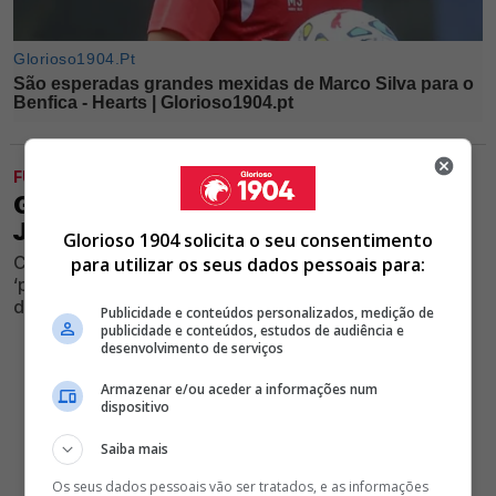
FUTEBOL
GONÇALO MONTEIRO ELEGE
JOGADOR-DECEÇÃO DO BENFICA
Glorioso 1904 solicita o seu consentimento
Comentador classifica atuação das águias como
para utilizar os seus dados pessoais para:
‘paupérrima’ e fez críticas a jogador após a derrota
diante do St. Gallen na Liga Europa
Publicidade e conteúdos personalizados, medição de
publicidade e conteúdos, estudos de audiência e
desenvolvimento de serviços
Armazenar e/ou aceder a informações num
dispositivo
Saiba mais
Os seus dados pessoais vão ser tratados, e as informações