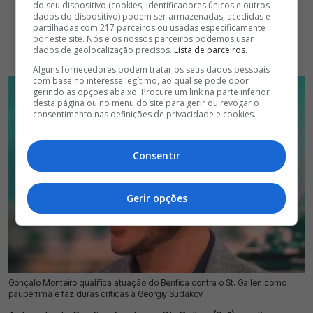
do seu dispositivo (cookies, identificadores únicos e outros
dados do dispositivo) podem ser armazenadas, acedidas e
partilhadas com 217 parceiros ou usadas especificamente
por este site. Nós e os nossos parceiros podemos usar
dados de geolocalização precisos.
Lista de parceiros.
Alguns fornecedores podem tratar os seus dados pessoais
com base no interesse legítimo, ao qual se pode opor
gerindo as opções abaixo. Procure um link na parte inferior
desta página ou no menu do site para gerir ou revogar o
consentimento nas definições de privacidade e cookies.
Consentir
Gerir opções
Gonçalo Monteiro qualifica atuação do Benfica contra o St. Gallen como
25 Jul 2026 | 13:43 |
0
paupérrima e faz duras críticas a Georgiy Sudakov