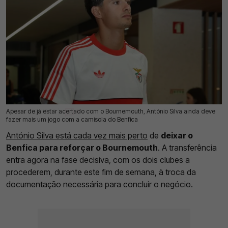
Apesar de já estar acertado com o Bournemouth, António Silva ainda deve
25 Jul 2026 | 13:38 |
0
fazer mais um jogo com a camisola do Benfica
António Silva está cada vez mais perto
de
deixar o
Benfica para reforçar o Bournemouth
. A transferência
entra agora na fase decisiva, com os dois clubes a
procederem, durante este fim de semana, à troca da
documentação necessária para concluir o negócio.