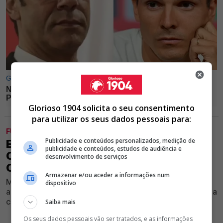
Glorioso 1904 solicita o seu consentimento
para utilizar os seus dados pessoais para:
FUTEBOL
Publicidade e conteúdos personalizados, medição de
EXCLUSIVO GLORIOSO 1904 -
publicidade e conteúdos, estudos de audiência e
OLYMPIACOS INTERESSADO EM
desenvolvimento de serviços
COMPRAR EXTREMO DO BENFICA
Armazenar e/ou aceder a informações num
Maior campeão do futebol grego mostra interesse na
dispositivo
aquisição de avançado encarnado, apesar de haver uma
contrariedade que pode dificultar negócio
Saiba mais
Os seus dados pessoais vão ser tratados, e as informações