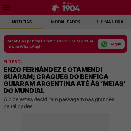
NOTÍCIAS
MODALIDADES
ÚLTIMA HORA
Receba as principais notícias do Glorioso 1904
Seguir
no seu WhatsApp!
FUTEBOL
ENZO FERNÁNDEZ E OTAMENDI
SUARAM; CRAQUES DO BENFICA
GUIARAM ARGENTINA ATÉ ÀS ‘MEIAS’
DO MUNDIAL
Albicelestes decidiram passagem nas grandes
penalidades