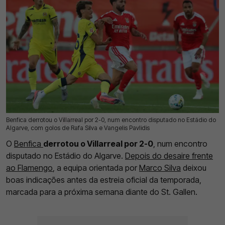
Benfica derrotou o Villarreal por 2-0, num encontro disputado no Estádio do
17 Jul 2026 | 21:46 |
0
Algarve, com golos de Rafa Silva e Vangelis Pavlidis
O
Benfica
derrotou o Villarreal por 2-0
, num encontro
disputado no Estádio do Algarve.
Depois do desaire frente
ao Flamengo
, a equipa orientada por
Marco Silva
deixou
boas indicações antes da estreia oficial da temporada,
marcada para a próxima semana diante do St. Gallen.