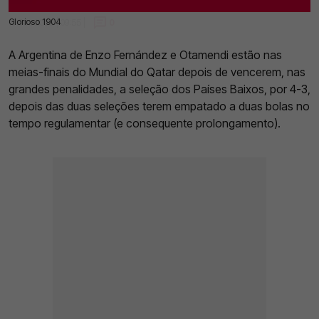
Glorioso 1904
10 Dez 2022 | 09:55 |
0
A Argentina de Enzo Fernández e Otamendi estão nas
meias-finais do Mundial do Qatar depois de vencerem, nas
grandes penalidades, a seleção dos Países Baixos, por 4-3,
depois das duas seleções terem empatado a duas bolas no
tempo regulamentar (e consequente prolongamento).