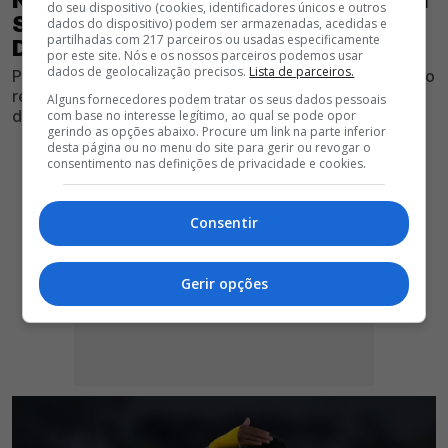
do seu dispositivo (cookies, identificadores únicos e outros
SER DO BENFICA; CONFIRA OS
dados do dispositivo) podem ser armazenadas, acedidas e
partilhadas com 217 parceiros ou usadas especificamente
DETALHES
por este site. Nós e os nossos parceiros podemos usar
dados de geolocalização precisos.
Lista de parceiros.
Ponta de lança do Al Nassr prepara-se para ser o quarto
reforço do Clube vermelho e branco para a temporada
Alguns fornecedores podem tratar os seus dados pessoais
desportiva 2026/27
com base no interesse legítimo, ao qual se pode opor
gerindo as opções abaixo. Procure um link na parte inferior
desta página ou no menu do site para gerir ou revogar o
consentimento nas definições de privacidade e cookies.
Consentir
Gerir opções