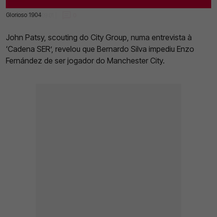
Glorioso 1904
21 Dez 2022 | 09:01 |
0
John Patsy, scouting do City Group, numa entrevista à
‘Cadena SER’, revelou que Bernardo Silva impediu Enzo
Fernández de ser jogador do Manchester City.