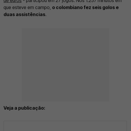
de euros
- participou em 27 jogos. Nos 1.257 minutos em
que esteve em campo,
o colombiano fez seis golos e
duas assistências
.
Veja a publicação: