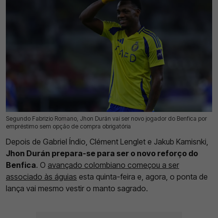
Segundo Fabrizio Romano, Jhon Durán vai ser novo jogador do Benfica por
17 Jul 2026 | 17:03 |
0
empréstimo sem opção de compra obrigatória
Depois de Gabriel Índio, Clément Lenglet e Jakub Kamisnki,
Jhon Durán prepara-se para ser o novo reforço do
Benfica
. O
avançado colombiano começou a ser
associado às águias
esta quinta-feira e, agora, o ponta de
lança vai mesmo vestir o manto sagrado.