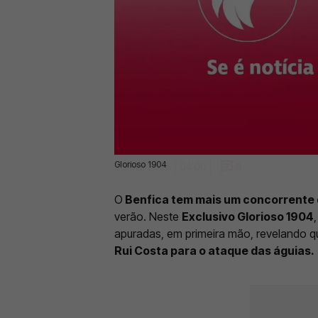
Glorioso 1904
23 Mai 2025 | 04:00 |
0
O
Benfica tem mais um concorrente d
verão. Neste
Exclusivo Glorioso 1904
apuradas, em primeira mão, revelando q
Rui Costa para o ataque das águias.