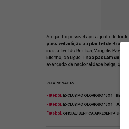
Ao que foi possível apurar junto de font
possível adição ao plantel de Bruno
indiscutível do Benfica, Vangelis Pavlidis
Étienne, da Ligue 1,
não passam despe
avançado de nacionalidade belga, que 
RELACIONADAS
Futebol.
EXCLUSIVO GLORIOSO 1904 - BENFIC
Futebol.
EXCLUSIVO GLORIOSO 1904 - JUVEN
Futebol.
OFICIAL! BENFICA APRESENTA JHON