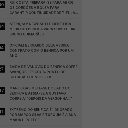
RUI COSTA PREPARA-SE PARA ABRIR 
30
OS CORDÕES À BOLSA PARA 
GARANTIR CONTINUIDADE DE TITULAR 
NO BENFICA
ATENÇÃO! NEWCASTLE IDENTIFICA 
44
MÉDIO DO BENFICA PARA SUBSTITUIR 
BRUNO GUIMARÃES
OFICIAL! BERNARDO SILVA ASSINA 
04
CONTRATO COM O BENFICA POR UM 
ANO
SAÍDA DE IVANOVIC DO BENFICA SOFRE 
27
AVANÇOS E RECUOS: PONTO DE 
SITUAÇÃO COM O BETIS
MANTEIGAS METE-SE DO LADO DO 
47
BENFICA E ATIRA-SE A GUSTAVO 
CORREIA: "DEPOIS DA VERGONHA…"
EXTREMO DO BENFICA É 'IGNORADO' 
11
POR MARCO SILVA E TURQUIA É A SUA 
MAIOR HIPÓTESE