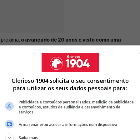
e próxima,
o avançado de 20 anos é visto como uma
 Lage
para o lugar de 'sombra' do atual 'homem-golo'
.
Os números de Lucas Stassin
, ao serviço do Saint-
rcebidos
, com as águias atentas às exibições do
já soma 12 golos marcados na Liga Francesa.
Glorioso 1904 solicita o seu consentimento
para utilizar os seus dados pessoais para:
Publicidade e conteúdos personalizados, medição de publicidade
A TEM QUE 'SUAR' PARA GARANTIR LUCAS STASSIN
e conteúdos, estudos de audiência e desenvolvimento de
serviços
TUS NÃO TEM DINHEIRO PARA CONVENCER BENFICA POR TRUBIN
 DURÁN: TODOS OS DETALHES
Armazenar e/ou aceder a informações num dispositivo
<
>
Saiba mais