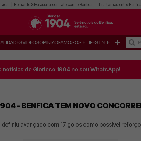
arães
Bernardo Silva assina contrato com o Benfica
Tira-teimas entre Benfica
+
ALIDADES
VÍDEOS
OPINIÃO
FAMOSOS E LIFESTYLE
s notícias do Glorioso 1904 no seu WhatsApp!
904 - BENFICA TEM NOVO CONCORREN
a definiu avançado com 17 golos como possível reforço