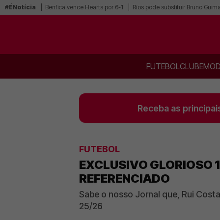
#ÉNotícia
Benfica vence Hearts por 6-1
Ríos pode substituir Bruno Guim
FUTEBOL
CLUBE
MOD
Receba as principai
FUTEBOL
EXCLUSIVO GLORIOSO 1
REFERENCIADO
Sabe o nosso Jornal que, Rui Cost
25/26