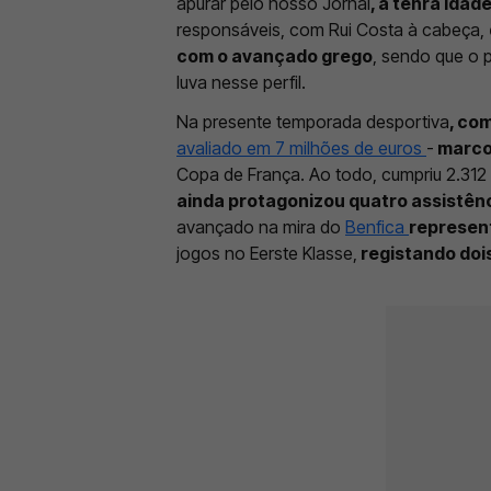
apurar pelo nosso Jornal
, a tenra idad
responsáveis, com Rui Costa à cabeça,
com o avançado grego
, sendo que o 
luva nesse perfil.
Na presente temporada desportiva
, co
avaliado em 7 milhões de euros
-
marco
Copa de França. Ao todo, cumpriu 2.312
ainda protagonizou quatro assistên
avançado na mira do
Benfica
represen
jogos no Eerste Klasse,
registando dois