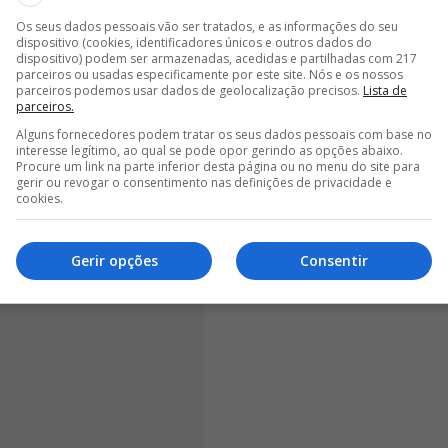
Os seus dados pessoais vão ser tratados, e as informações do seu
no negócio por Lucas Stassin.
O avançado tem
dispositivo (cookies, identificadores únicos e outros dados do
dispositivo) podem ser armazenadas, acedidas e partilhadas com 217
unho de 2028
, sendo que, tendo em conta a evolução
parceiros ou usadas especificamente por este site. Nós e os nossos
ranceses não sejam moderados na hora de negociar o
parceiros podemos usar dados de geolocalização precisos.
Lista de
parceiros.
 gaulês. Ainda assim, sabe o
Glorioso 1904,
em
ui Costa desistir de trazer Stassin para o
Alguns fornecedores podem tratar os seus dados pessoais com base no
interesse legítimo, ao qual se pode opor gerindo as opções abaixo.
Procure um link na parte inferior desta página ou no menu do site para
gerir ou revogar o consentimento nas definições de privacidade e
cookies.
Gerir opções
Consentir