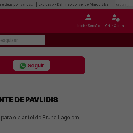
 e Betis por Ivanovic
Exclusivo - Dahl não convence Marco Silva
Turquia po
Iniciar Sessão
Criar Conta
Seguir
TE DE PAVLIDIS
 para o plantel de Bruno Lage em