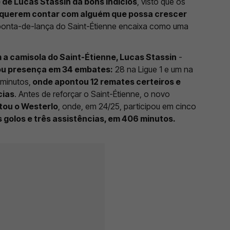
e de Lucas Stassin dá bons indícios
, visto que os
querem contar com alguém que possa crescer
ponta-de-lança do Saint-Étienne encaixa como uma
m a camisola do Saint-Étienne, Lucas Stassin
-
u presença em 34 embates:
28 na Ligue 1 e um na
 minutos,
onde apontou 12 remates certeiros e
cias
. Antes de reforçar o Saint-Étienne, o novo
tou o Westerlo
, onde, em 24/25, participou em cinco
 golos e três assistências, em 406 minutos.