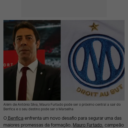
Além de António Silva, Mauro Furtado pode ser o próximo central a sair do
16 Jul 2026 | 17:31 |
0
Benfica e o seu destino pode ser o Marselha
O
Benfica
enfrenta um novo desafio para segurar uma das
maiores promessas da formação.
Mauro Furtado
, campeão