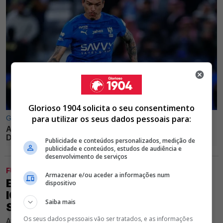
Glorioso 1904 solicita o seu consentimento
para utilizar os seus dados pessoais para:
Publicidade e conteúdos personalizados, medição de
publicidade e conteúdos, estudos de audiência e
desenvolvimento de serviços
FUTEBOL
Armazenar e/ou aceder a informações num
EXCLUSIVO GLORIOSO 1904 - MAURO
dispositivo
ICARDI A CAMINHO DO BENFICA?
Saiba mais
SAIBA O QUE QUEREM AS ÁGUIAS
Os seus dados pessoais vão ser tratados, e as informações
Avançado internacional argentino terminou contrato