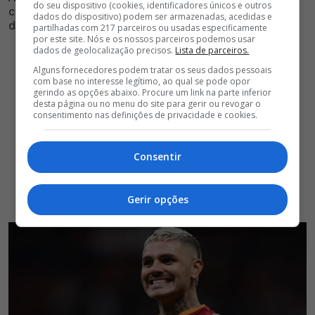
do seu dispositivo (cookies, identificadores únicos e outros
com o Galatasaray e é um dos principais nomes na lista
dados do dispositivo) podem ser armazenadas, acedidas e
de jogadores livres no mercado
partilhadas com 217 parceiros ou usadas especificamente
por este site. Nós e os nossos parceiros podemos usar
dados de geolocalização precisos.
Lista de parceiros.
Alguns fornecedores podem tratar os seus dados pessoais
com base no interesse legítimo, ao qual se pode opor
gerindo as opções abaixo. Procure um link na parte inferior
desta página ou no menu do site para gerir ou revogar o
consentimento nas definições de privacidade e cookies.
Consentir
Gerir opções