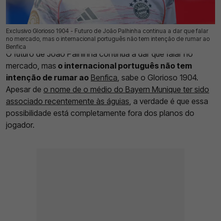
Exclusivo Glorioso 1904 - Futuro de João Palhinha continua a dar que falar
16 Jun 2026 | 03:00 |
0
no mercado, mas o internacional português não tem intenção de rumar ao
Benfica
O futuro de João Palhinha continua a dar que falar no
mercado, mas
o internacional português não tem
intenção de rumar ao
Benfica
, sabe o Glorioso 1904.
Apesar de
o nome de o médio do Bayern Munique ter sido
associado recentemente às águias
, a verdade é que essa
possibilidade está completamente fora dos planos do
jogador.