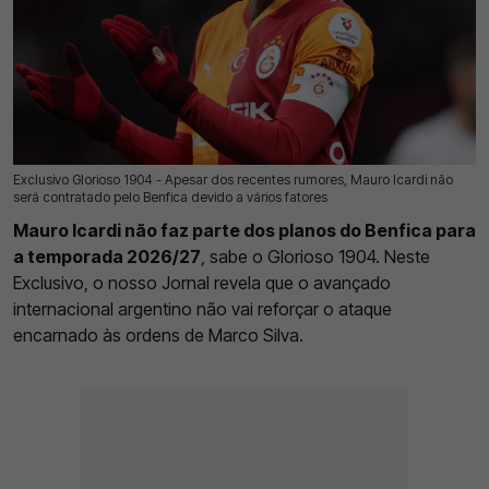
Exclusivo Glorioso 1904 - Apesar dos recentes rumores, Mauro Icardi não
17 Jul 2026 | 03:00 |
0
será contratado pelo Benfica devido a vários fatores
Mauro Icardi não faz parte dos planos do Benfica para
a temporada 2026/27
, sabe o Glorioso 1904. Neste
Exclusivo, o nosso Jornal revela que o avançado
internacional argentino não vai reforçar o ataque
encarnado às ordens de Marco Silva.