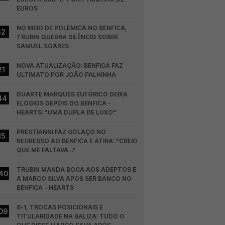
EUROS
NO MEIO DE POLÉMICA NO BENFICA, 
52
TRUBIN QUEBRA SILÊNCIO SOBRE 
SAMUEL SOARES
NOVA ATUALIZAÇÃO: BENFICA FAZ 
21
ULTIMATO POR JOÃO PALHINHA
DUARTE MARQUES EUFÓRICO DEIXA 
44
ELOGIOS DEPOIS DO BENFICA - 
HEARTS: "UMA DUPLA DE LUXO"
PRESTIANNI FAZ GOLAÇO NO 
15
REGRESSO AO BENFICA E ATIRA: "CREIO 
QUE ME FALTAVA…"
TRUBIN MANDA BOCA AOS ADEPTOS E 
40
A MARCO SILVA APÓS SER BANCO NO 
BENFICA - HEARTS
6-1, TROCAS POSICIONAIS E 
09
TITULARIDADE NA BALIZA: TUDO O 