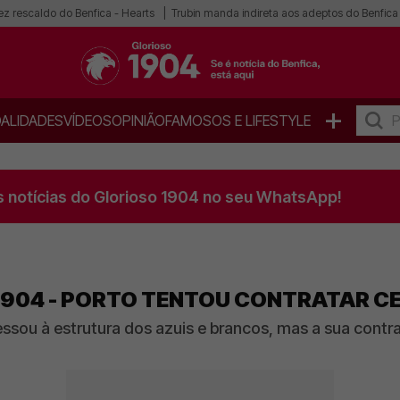
ez rescaldo do Benfica - Hearts
Trubin manda indireta aos adeptos do Benfica
+
ALIDADES
VÍDEOS
OPINIÃO
FAMOSOS E LIFESTYLE
s notícias do Glorioso 1904 no seu WhatsApp!
1904 - PORTO TENTOU CONTRATAR C
ssou à estrutura dos azuis e brancos, mas a sua contr