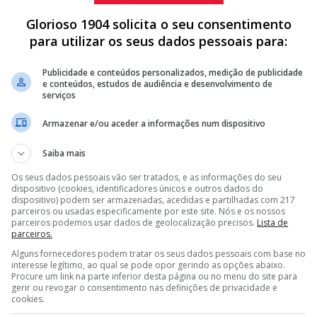
Glorioso 1904 solicita o seu consentimento
para utilizar os seus dados pessoais para:
osso Jornal,
os dragões quiseram mesmo adquirir o
Publicidade e conteúdos personalizados, medição de publicidade
e conteúdos, estudos de audiência e desenvolvimento de
 chegou a um entendimento com o Clube da Luz
e vai
serviços
acontecer nos próximos dias.
Armazenar e/ou aceder a informações num dispositivo
Saiba mais
Os seus dados pessoais vão ser tratados, e as informações do seu
CLASSIFICADO DA LIGA ESPANHOLA NAS COMPETIÇÕES
dispositivo (cookies, identificadores únicos e outros dados do
dispositivo) podem ser armazenadas, acedidas e partilhadas com 217
parceiros ou usadas especificamente por este site. Nós e os nossos
 QUINTO MELHOR MARCADOR DA LIGA PORTUGUESA
parceiros podemos usar dados de geolocalização precisos.
Lista de
parceiros.
 CAMPEÃO EM 2026 É O NOVO TÉCNICO DO BENFICA
Alguns fornecedores podem tratar os seus dados pessoais com base no
interesse legítimo, ao qual se pode opor gerindo as opções abaixo.
<
>
Procure um link na parte inferior desta página ou no menu do site para
gerir ou revogar o consentimento nas definições de privacidade e
cookies.
itiu ao Clube liderado por
Rui Costa
segurar um