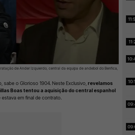
11:
11:
10:
ntratação de Ander Izquierdo, central da equipa de andebol do Benfica,
10:
o, sabe o Glorioso 1904. Neste Exclusivo,
revelamos
illas Boas tentou a aquisição do central espanhol
e estava em final de contrato.
09:
09: