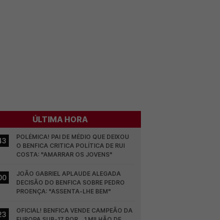
ÚLTIMA HORA
POLÉMICA! PAI DE MÉDIO QUE DEIXOU 
43
O BENFICA CRITICA POLÍTICA DE RUI 
COSTA: "AMARRAR OS JOVENS"
JOÃO GABRIEL APLAUDE ALEGADA 
00
DECISÃO DO BENFICA SOBRE PEDRO 
PROENÇA: "ASSENTA-LHE BEM"
OFICIAL! BENFICA VENDE CAMPEÃO DA 
23
EUROPA SUB-17 POR... 1 MILHÃO DE 