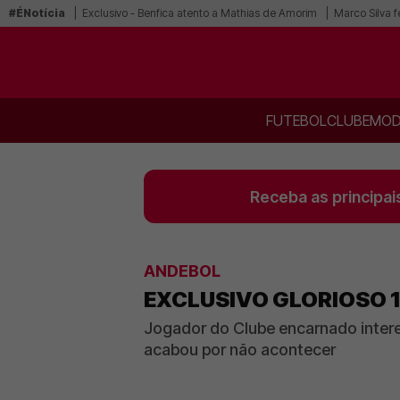
#ÉNotícia
Exclusivo - Benfica atento a Mathias de Amorim
Marco Silva f
FUTEBOL
CLUBE
MOD
Receba as principai
ANDEBOL
EXCLUSIVO GLORIOSO 
Jogador do Clube encarnado intere
acabou por não acontecer