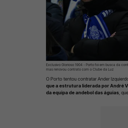
Exclusivo Glorioso 1904 - Porto foi em busca da co
17 Jun 2026 | 03:00 |
0
mas renovou contrato com o Clube da Luz
O Porto tentou contratar Ander Izquierd
que a estrutura liderada por André V
da equipa de andebol das águias
, qu