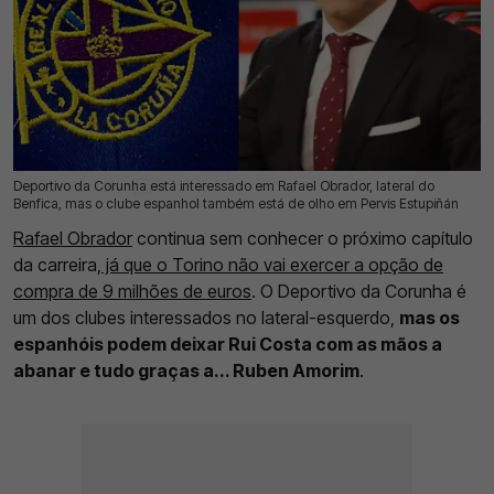
Deportivo da Corunha está interessado em Rafael Obrador, lateral do
15 Jul 2026 | 17:01 |
0
Benfica, mas o clube espanhol também está de olho em Pervis Estupiñán
Rafael Obrador
continua sem conhecer o próximo capítulo
da carreira,
já que o Torino não vai exercer a opção de
compra de 9 milhões de euros
. O Deportivo da Corunha é
um dos clubes interessados no lateral-esquerdo,
mas os
espanhóis podem deixar Rui Costa com as mãos a
abanar e tudo graças a... Ruben Amorim
.