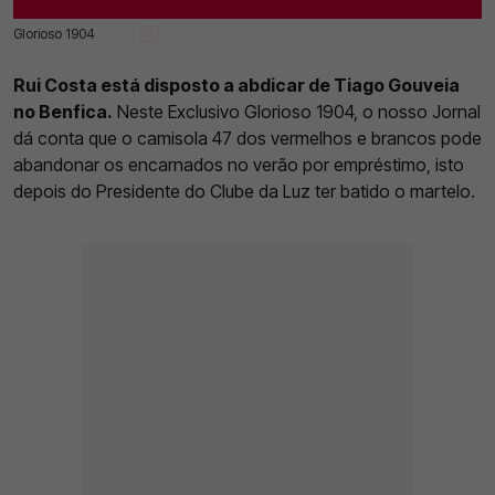
Glorioso 1904
20 Jul 2025 | 15:07 |
0
Rui Costa está disposto a abdicar de Tiago Gouveia
no Benfica.
Neste Exclusivo Glorioso 1904, o nosso Jornal
dá conta que o camisola 47 dos vermelhos e brancos pode
abandonar os encarnados no verão por empréstimo, isto
depois do Presidente do Clube da Luz ter batido o martelo.