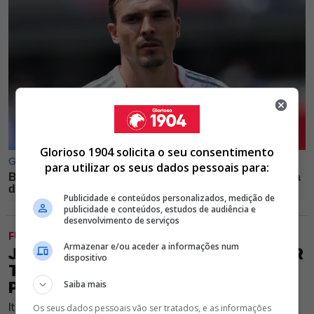
Glorioso 1904 solicita o seu consentimento
para utilizar os seus dados pessoais para:
Publicidade e conteúdos personalizados, medição de
publicidade e conteúdos, estudos de audiência e
desenvolvimento de serviços
FUTEBOL
Armazenar e/ou aceder a informações num
JUVENTUS ESTÁ EM CONTACTOS POR
dispositivo
TRUBIN E BENFICA JÁ DEFINIU VALOR
PARA VENDER GUARDA-REDES
Saiba mais
Italianos já iniciaram conversas para tentar contratar o
Os seus dados pessoais vão ser tratados, e as informações