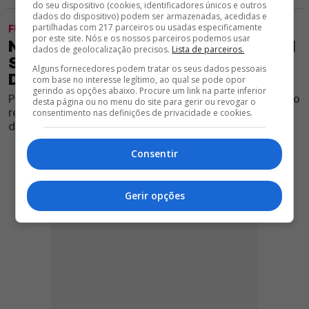
do seu dispositivo (cookies, identificadores únicos e outros
dados do dispositivo) podem ser armazenadas, acedidas e
partilhadas com 217 parceiros ou usadas especificamente
FUTEBOL
por este site. Nós e os nossos parceiros podemos usar
NEGÓCIO FECHADO! JHON DURÁN VAI
dados de geolocalização precisos.
Lista de parceiros.
SER DO BENFICA; CONFIRA OS
Alguns fornecedores podem tratar os seus dados pessoais
DETALHES
com base no interesse legítimo, ao qual se pode opor
gerindo as opções abaixo. Procure um link na parte inferior
Ponta de lança do Al Nassr prepara-se para ser o quarto
desta página ou no menu do site para gerir ou revogar o
reforço do Clube vermelho e branco para a temporada
consentimento nas definições de privacidade e cookies.
desportiva 2026/27
Consentir
Gerir opções