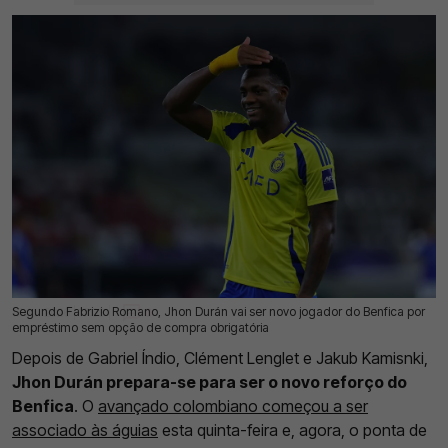
Segundo Fabrizio Romano, Jhon Durán vai ser novo jogador do Benfica por
17 Jul 2026 | 17:03 |
0
empréstimo sem opção de compra obrigatória
Depois de Gabriel Índio, Clément Lenglet e Jakub Kamisnki,
Jhon Durán prepara-se para ser o novo reforço do
Benfica
. O
avançado colombiano começou a ser
associado às águias
esta quinta-feira e, agora, o ponta de