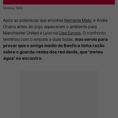
Glorioso 1904
11 Abr 2025 | 11:47 |
0
Após as polémicas que envolvia
Nemanja Matic
e André
Onana antes do jogo aqueceram o ambiente para
Manchester United e Lyon na
Liga Europa
. O confronto
terminou com o empate a duas bolas,
mas serviu para
provar que o antigo médio do Benfica tinha razão
sobre o guarda-redes dos red devils, que 'meteu
água' no encontro.