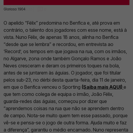
Glorioso 1904
11 Jan 2023 | 15:35 |
0
O apelido “Félix” predomina no Benfica e, até prova em
contrário, o talento dos jogadores com esse nome, está à
vista. Nuno Félix, de apenas 18 anos, alinha no Benfica
“desde que se lembra” e recordou, em entrevista ao
‘Record’, os tempos em que jogava na rua, com os irmãos,
no Algarve, zona onde também Gonçalo Ramos e João
Neves cresceram e deram os primeiros toques na bola,
antes de se juntarem às águias. O jogador, que foi titular
pelos sub-23, no dérbi desta quarta-feira, dia 11 de janeiro,
em que o Benfica venceu o Sporting
(Saiba mais AQUI)
e
que tem como colega de equipa o irmão, João Félix,
guarda-redes das águias, começou por dizer que
“aprendemos coisas na rua que não se aprendem dentro
de campo. Nota-se muito quem tem esse passado, porque
vê-se e pensa-se o jogo de outra forma. Ajuda muito e faz
a diferença”, garantiu o médio encarnado. Nuno representa