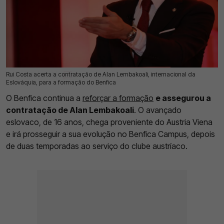
Rui Costa acerta a contratação de Alan Lembakoali, internacional da
20 Jul 2026 | 17:25 |
0
Eslováquia, para a formação do Benfica
O Benfica continua a
reforçar a formação
e assegurou a
contratação de Alan Lembakoali
. O avançado
eslovaco, de 16 anos, chega proveniente do Austria Viena
e irá prosseguir a sua evolução no Benfica Campus, depois
de duas temporadas ao serviço do clube austríaco.