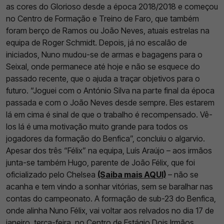
as cores do Glorioso desde a época 2018/2018 e começou
no Centro de Formação e Treino de Faro, que também
foram berço de Ramos ou João Neves, atuais estrelas na
equipa de Roger Schmidt. Depois, já no escalão de
iniciados, Nuno mudou-se de armas e bagagens para o
Seixal, onde permanece até hoje e não se esquece do
passado recente, que o ajuda a traçar objetivos para o
futuro. “Joguei com o António Silva na parte final da época
passada e com o João Neves desde sempre. Eles estarem
lá em cima é sinal de que o trabalho é recompensado. Vê-
los lá é uma motivação muito grande para todos os
jogadores da formação do Benfica”, concluiu o algarvio.
Apesar dos três “Félix” na equipa, Luís Araújo – aos irmãos
junta-se também Hugo, parente de João Félix, que foi
oficializado pelo Chelsea
(Saiba mais AQUI)
– não se
acanha e tem vindo a sonhar vitórias, sem se baralhar nas
contas do campeonato. A formação de sub-23 do Benfica,
onde alinha Nuno Félix, vai voltar aos relvados no dia 17 de
janeiro, terça-feira, no Centro de Estágio Dois Irmãos,