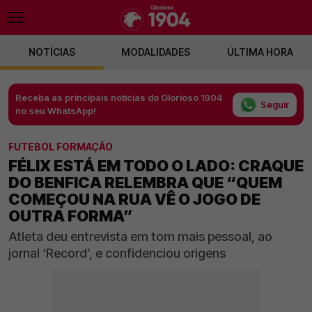
NOTÍCIAS
MODALIDADES
ÚLTIMA HORA
Receba as principais notícias do Glorioso 1904
Seguir
no seu WhatsApp!
FUTEBOL FORMAÇÃO
FÉLIX ESTÁ EM TODO O LADO: CRAQUE
DO BENFICA RELEMBRA QUE “QUEM
COMEÇOU NA RUA VÊ O JOGO DE
OUTRA FORMA”
Atleta deu entrevista em tom mais pessoal, ao
jornal ‘Record’, e confidenciou origens