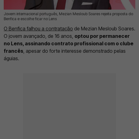
Jovem internacional português, Mezian Mesloub Soares rejeita proposta do
20 Jul 2026 | 17:44 |
0
Benfica e escolhe ficar no Lens
O Benfica falhou a contratação
de Mezian Mesloub Soares.
O jovem avançado, de 16 anos,
optou por permanecer
no Lens, assinando contrato profissional com o clube
francês
, apesar do forte interesse demonstrado pelas
águias.