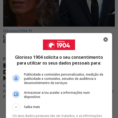
Glorioso 1904 solicita o seu consentimento
FUTEBOL FORMAÇÃO
para utilizar os seus dados pessoais para:
BENFICA TENTOU A CONTRATAÇÃO
DE ATACANTE DO LENS, MAS LEVOU
Publicidade e conteúdos personalizados, medição de
NEGA DO JOGADOR
publicidade e conteúdos, estudos de audiência e
desenvolvimento de serviços
Internacional recebeu proposta das águias, contudo,
rejeitou os contactos dos encarnados e optou por outro
Armazenar e/ou aceder a informações num
caminho para seguir a carreira
dispositivo
Saiba mais
Os seus dados pessoais vão ser tratados, e as informações