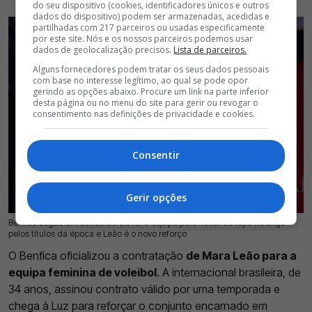
do seu dispositivo (cookies, identificadores únicos e outros
dados do dispositivo) podem ser armazenadas, acedidas e
partilhadas com 217 parceiros ou usadas especificamente
por este site. Nós e os nossos parceiros podemos usar
dados de geolocalização precisos.
Lista de parceiros.
Alguns fornecedores podem tratar os seus dados pessoais
com base no interesse legítimo, ao qual se pode opor
gerindo as opções abaixo. Procure um link na parte inferior
desta página ou no menu do site para gerir ou revogar o
consentimento nas definições de privacidade e cookies.
Consentir
Gerir opções
Benfica segue em busca de elevar a equipa para voltar ao topo na briga
18 Jul 2026 | 15:50 |
0
pelos títulos da época e Leão é o novo reforço
O Benfica oficializou a contratação
de Mara Leão para a
equipa feminina de voleibol
. A internacional brasileira, de
34 anos, assinou contrato válido por uma temporada e
chega à Luz para reforçar o conjunto encarnado em