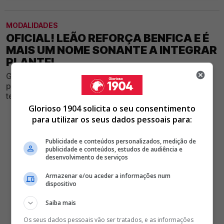
MODALIDADES
OFICIAL! LEÃO REFORÇA BENFICA E É
MAIS UM NOME SONANTE A INTEGRAR
PLANTEL
Glorioso segue na tentativa de apetrechar a sua equipa
para conseguir voltar ao topo da luta por títulos na
temporada de 2026/27
Glorioso 1904 solicita o seu consentimento
para utilizar os seus dados pessoais para:
Publicidade e conteúdos personalizados, medição de
publicidade e conteúdos, estudos de audiência e
desenvolvimento de serviços
Armazenar e/ou aceder a informações num
dispositivo
Saiba mais
Os seus dados pessoais vão ser tratados, e as informações