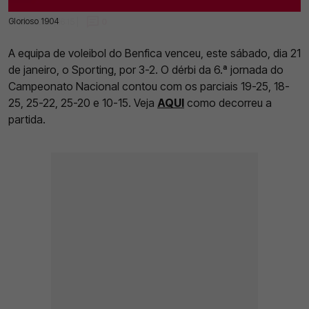
Glorioso 1904
21 Jan 2023 | 16:15 |
0
A equipa de voleibol do Benfica venceu, este sábado, dia 21
de janeiro, o Sporting, por 3-2. O dérbi da 6.ª jornada do
Campeonato Nacional contou com os parciais 19-25, 18-
25, 25-22, 25-20 e 10-15. Veja
AQUI
como decorreu a
partida.