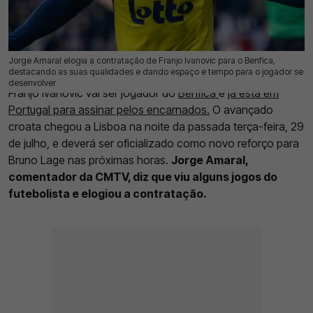
Jorge Amaral elogia a contratação de Franjo Ivanovic para o Benfica,
30 Jul 2025 | 19:10 |
0
destacando as suas qualidades e dando espaço e tempo para o jogador se
desenvolver
Franjo Ivanovic vai ser jogador do
Benfica
e
já está em
Portugal para assinar pelos encarnados.
O avançado
croata chegou a Lisboa na noite da passada terça-feira, 29
de julho, e deverá ser oficializado como novo reforço para
Bruno Lage nas próximas horas.
Jorge Amaral,
comentador da CMTV, diz que viu alguns jogos do
futebolista e elogiou a contratação.