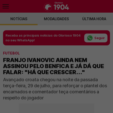
NOTÍCIAS
MODALIDADES
ÚLTIMA HORA
Receba as principais notícias do Glorioso 1904
Seguir
no seu WhatsApp!
FUTEBOL
FRANJO IVANOVIC AINDA NEM
ASSINOU PELO BENFICA E JÁ DÁ QUE
FALAR: "HÁ QUE CRESCER..."
Avançado croata chegou na noite da passada
terça-feira, 29 de julho, para reforçar o plantel dos
encarnados e comentador teça comentários a
respeito do jogador