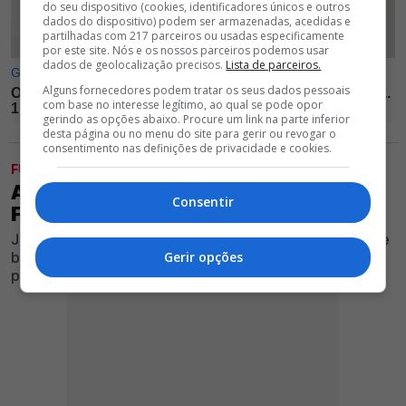
do seu dispositivo (cookies, identificadores únicos e outros
dados do dispositivo) podem ser armazenadas, acedidas e
partilhadas com 217 parceiros ou usadas especificamente
por este site. Nós e os nossos parceiros podemos usar
dados de geolocalização precisos.
Lista de parceiros.
Alguns fornecedores podem tratar os seus dados pessoais
com base no interesse legítimo, ao qual se pode opor
gerindo as opções abaixo. Procure um link na parte inferior
desta página ou no menu do site para gerir ou revogar o
consentimento nas definições de privacidade e cookies.
FUTEBOL
ATENÇÃO! REFORÇO DO BENFICA
Consentir
FALHA DUELO COM O ST. GALLEN
Jogador recentemente contrato pelo Clube vermelho e
branco não vai estar disponível para o encontro da
Gerir opções
primeira mão da 2ª eliminatória da Liga Europa