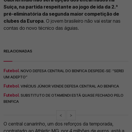
Suíça, na partida respeitante ao jogo de ida da 2.ª
pré-eliminatória da segunda maior competição de
clubes da Europa
. O jovem brasileiro não vai estar nas
contas do novo técnico das águias.
RELACIONADAS
Futebol.
NOVO DEFESA CENTRAL DO BENFICA DESPEDE-SE: “SEREI
UM ADEPTO”
Futebol.
VINÍCIUS JÚNIOR VENDE DEFESA CENTRAL AO BENFICA
Futebol.
SUBSTITUTO DE OTAMENDI ESTÁ QUASE FECHADO PELO
BENFICA
<
>
O central canarinho, um dos reforços da temporada,
contratado ao Athletic MG, por 4 milhões de euros, está a