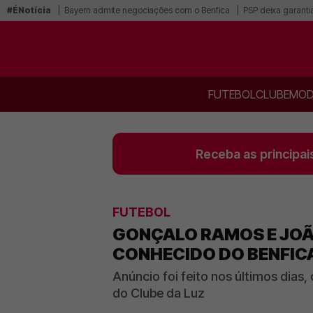
#ÉNotícia
Bayern admite negociações com o Benfica
PSP deixa garanti
FUTEBOL
CLUBE
MOD
Receba as principai
FUTEBOL
GONÇALO RAMOS E JOÃ
CONHECIDO DO BENFIC
Anúncio foi feito nos últimos dias
do Clube da Luz