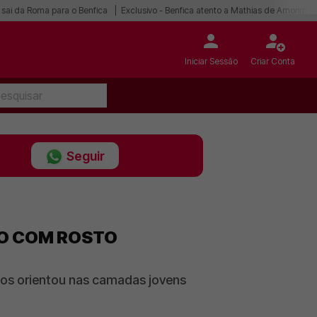
 sai da Roma para o Benfica
Exclusivo - Benfica atento a Mathias de Amorim
Iniciar Sessão
Criar Conta
Seguir
HO COM ROSTO
e os orientou nas camadas jovens