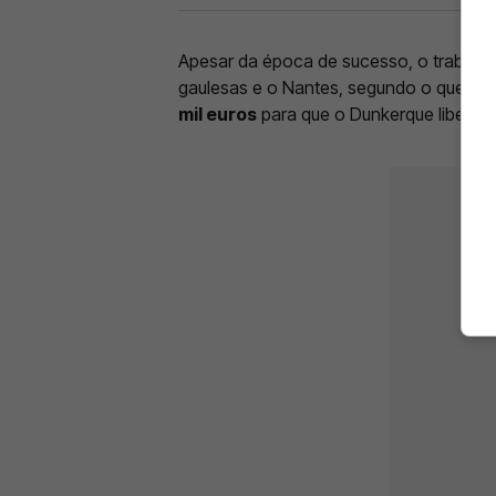
Apesar da época de sucesso, o trabalho
gaulesas e o Nantes, segundo o que escr
mil euros
para que o Dunkerque liberta