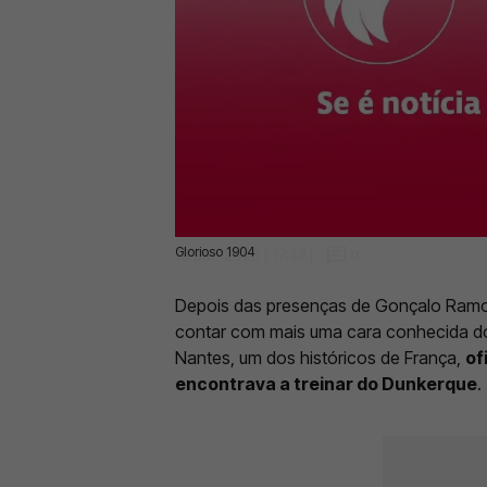
Glorioso 1904
18 Jun 2025 | 17:47 |
0
Depois das presenças de Gonçalo Ramos
contar com mais uma cara conhecida 
Nantes, um dos históricos de França,
of
encontrava a treinar do Dunkerque
.