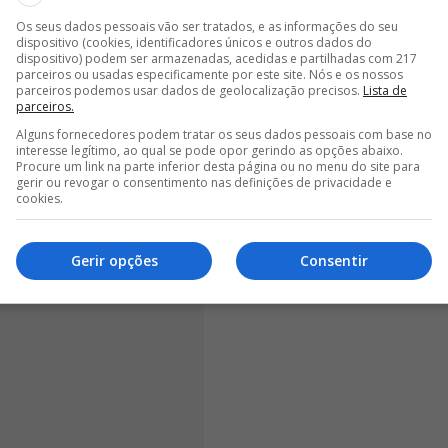
<
>
Os seus dados pessoais vão ser tratados, e as informações do seu
dispositivo (cookies, identificadores únicos e outros dados do
 do técnico luso não passou despercebido por terras
dispositivo) podem ser armazenadas, acedidas e partilhadas com 217
parceiros ou usadas especificamente por este site. Nós e os nossos
eveu o jornal L’Équipe,
passou um cheque de 700
parceiros podemos usar dados de geolocalização precisos.
Lista de
sse de imediato
Luís Castro
.
parceiros.
Alguns fornecedores podem tratar os seus dados pessoais com base no
interesse legítimo, ao qual se pode opor gerindo as opções abaixo.
Procure um link na parte inferior desta página ou no menu do site para
gerir ou revogar o consentimento nas definições de privacidade e
cookies.
Gerir opções
Consentir