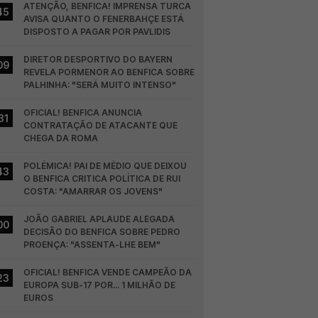
ATENÇÃO, BENFICA! IMPRENSA TURCA 
45
AVISA QUANTO O FENERBAHÇE ESTÁ 
DISPOSTO A PAGAR POR PAVLIDIS
DIRETOR DESPORTIVO DO BAYERN 
09
REVELA PORMENOR AO BENFICA SOBRE 
PALHINHA: "SERÁ MUITO INTENSO"
OFICIAL! BENFICA ANUNCIA 
31
CONTRATAÇÃO DE ATACANTE QUE 
CHEGA DA ROMA
POLÉMICA! PAI DE MÉDIO QUE DEIXOU 
43
O BENFICA CRITICA POLÍTICA DE RUI 
COSTA: "AMARRAR OS JOVENS"
JOÃO GABRIEL APLAUDE ALEGADA 
00
DECISÃO DO BENFICA SOBRE PEDRO 
PROENÇA: "ASSENTA-LHE BEM"
OFICIAL! BENFICA VENDE CAMPEÃO DA 
23
EUROPA SUB-17 POR... 1 MILHÃO DE 
EUROS