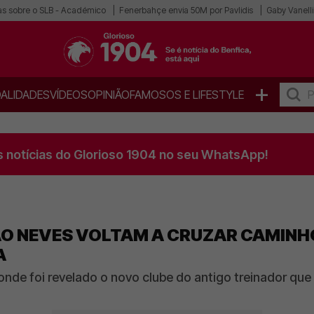
as sobre o SLB - Académico
Fenerbahçe envia 50M por Pavlidis
Gaby Vanelli
+
ALIDADES
VÍDEOS
OPINIÃO
FAMOSOS E LIFESTYLE
s notícias do Glorioso 1904 no seu WhatsApp!
O NEVES VOLTAM A CRUZAR CAMIN
A
, onde foi revelado o novo clube do antigo treinador qu