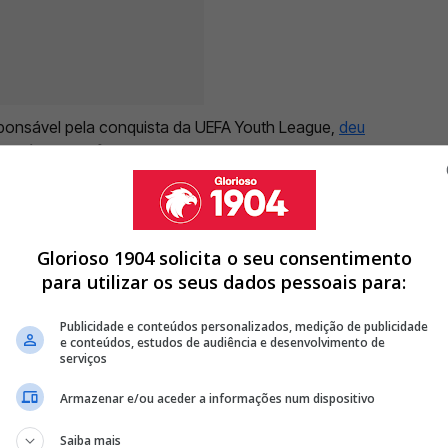
ponsável pela conquista da UEFA Youth League,
deu
epois de ter falhado a presença com o seu
s playoffs de promoção
. Agora, o ex-Benfica volta a
Glorioso 1904 solicita o seu consentimento
para utilizar os seus dados pessoais para:
A DE MÉDIO DO BENFICA PARA GUIMARÃES
Publicidade e conteúdos personalizados, medição de publicidade
DE MARCO SILVA E PRETENDE LEVAR ALVO DO BENFICA PARA
e conteúdos, estudos de audiência e desenvolvimento de
serviços
DO BENFICA E OBRIGA MARCO SILVA A PROCURAR OUTRA
Armazenar e/ou aceder a informações num dispositivo
Saiba mais