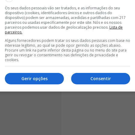
stado no Aeroporto Humberto Delgado, onde foi
Os seus dados pessoais vão ser tratados, e as informações do seu
gem da SIC, que fez algumas questões ao
dispositivo (cookies, identificadores únicos e outros dados do
dispositivo) podem ser armazenadas, acedidas e partilhadas com 217
 futuro no Benfica
.
parceiros ou usadas especificamente por este site. Nós e os nossos
parceiros podemos usar dados de geolocalização precisos.
Lista de
parceiros.
Alguns fornecedores podem tratar os seus dados pessoais com base no
interesse legítimo, ao qual se pode opor gerindo as opções abaixo.
Procure um link na parte inferior desta página ou no menu do site para
gerir ou revogar o consentimento nas definições de privacidade e
cookies.
Gerir opções
Consentir