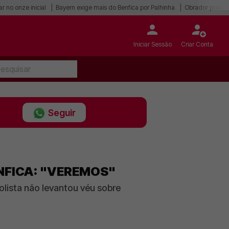
r no onze inicial
Bayern exige mais do Benfica por Palhinha
Obrador pode r
Iniciar Sessão
Criar Conta
Seguir
NFICA: "VEREMOS"
ista não levantou véu sobre