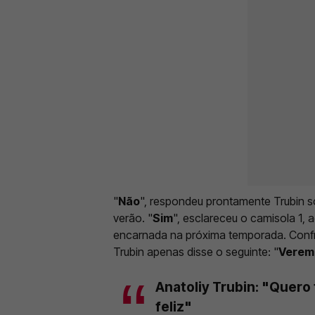
"
Não
", respondeu prontamente Trubin s
verão. "
Sim
", esclareceu o camisola 1, 
encarnada na próxima temporada. Confr
Trubin apenas disse o seguinte: "
Veremo
Anatoliy Trubin: "Quero 
feliz"