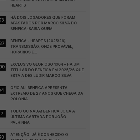
HEARTS
HÁ DOIS JOGADORES QUE FORAM 
03
AFASTADOS POR MARCO SILVA DO 
BENFICA; SAIBA QUEM
BENFICA - HEARTS (2025/26): 
37
TRANSMISSÃO, ONZE PROVÁVEL, 
HORÁRIOS E…
EXCLUSIVO GLORIOSO 1904 - HÁ UM 
00
TITULAR DO BENFICA EM 2025/26 QUE 
ESTÁ A DESILUDIR MARCO SILVA
OFICIAL! BENFICA APRESENTA 
34
EXTREMO DE 27 ANOS QUE CHEGA DA 
POLÓNIA
TUDO OU NADA! BENFICA JOGA A 
17
ÚLTIMA CARTADA POR JOÃO 
PALHINHA
ATENÇÃO! JÁ É CONHECIDO O 
50