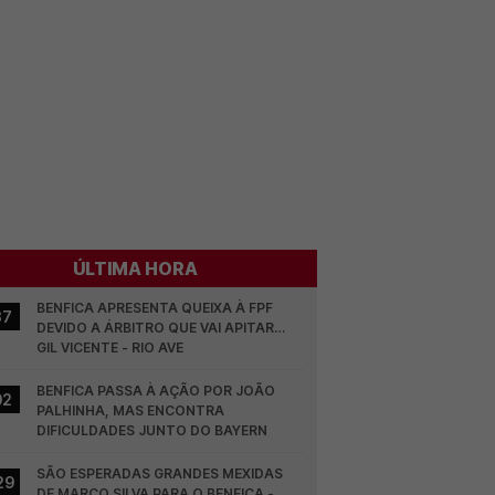
ÚLTIMA HORA
BENFICA APRESENTA QUEIXA À FPF 
37
DEVIDO A ÁRBITRO QUE VAI APITAR… 
GIL VICENTE - RIO AVE
BENFICA PASSA À AÇÃO POR JOÃO 
02
PALHINHA, MAS ENCONTRA 
DIFICULDADES JUNTO DO BAYERN
SÃO ESPERADAS GRANDES MEXIDAS 
29
DE MARCO SILVA PARA O BENFICA - 