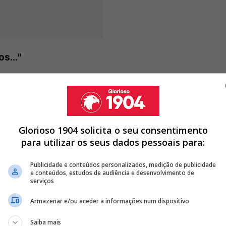
s..."
TRUBIN E BENFICA JÁ DEFINIU VALOR PARA VENDER GUARDA-
Glorioso 1904 solicita o seu consentimento
L MADRID NÃO TEM INTERESSE EM COMPRAR FUTEBOLISTA DO
para utilizar os seus dados pessoais para:
Publicidade e conteúdos personalizados, medição de publicidade
A DO BENFICA RUMO AO REAL MADRID POR... 20 MILHÕES DE
e conteúdos, estudos de audiência e desenvolvimento de
serviços
<
>
Armazenar e/ou aceder a informações num dispositivo
no passado domingo, 17 de maio, um dia depois do
Saiba mais