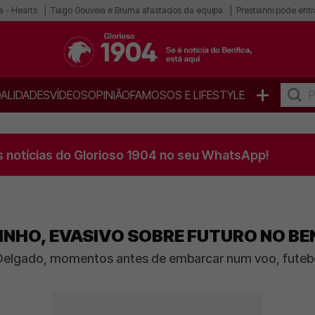
a - Hearts
Tiago Gouveia e Bruma afastados da equipa
Prestianni pode entra
+
ALIDADES
VÍDEOS
OPINIÃO
FAMOSOS E LIFESTYLE
s notícias do Glorioso 1904 no seu WhatsApp!
INHO, EVASIVO SOBRE FUTURO NO BE
elgado, momentos antes de embarcar num voo, futebol