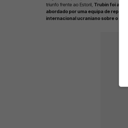
triunfo frente ao Estoril,
Trubin foi avi
abordado por uma equipa de reporta
internacional ucraniano sobre o seu