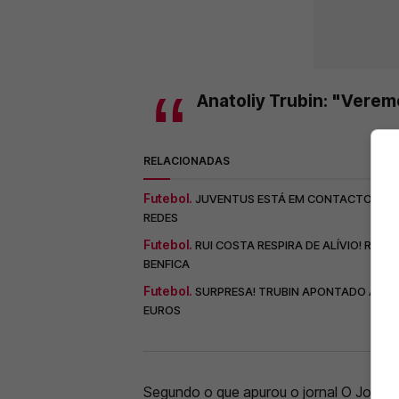
Anatoliy Trubin: "Veremo
RELACIONADAS
Futebol.
JUVENTUS ESTÁ EM CONTACTOS POR 
REDES
Futebol.
RUI COSTA RESPIRA DE ALÍVIO! REA
BENFICA
Futebol.
SURPRESA! TRUBIN APONTADO À SAÍD
EUROS
Segundo o que apurou o jornal O Jogo, 