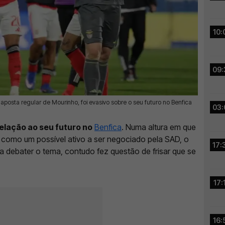
10:
09:
osta regular de Mourinho, foi evasivo sobre o seu futuro no Benfica
03:
relação ao seu futuro no
Benfica
. Numa altura em que
omo um possível ativo a ser negociado pela SAD, o
17:
 debater o tema, contudo fez questão de frisar que se
17:
16: