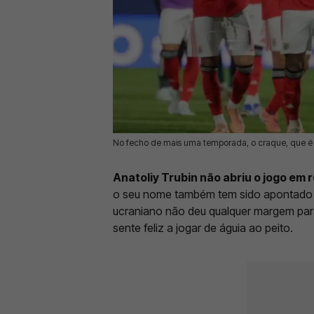
No fecho de mais uma temporada, o craque, que é ap
18 Mai 2026 | 10:14 |
0
Anatoliy Trubin não abriu o jogo em 
o seu nome também tem sido apontado c
ucraniano não deu qualquer margem para
sente feliz a jogar de águia ao peito.