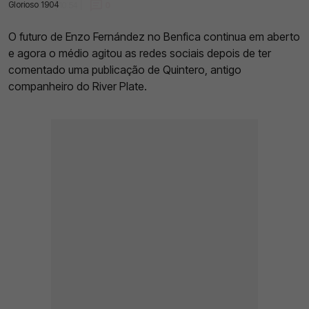
Glorioso 1904
31 Dez 2022 | 10:54 |
0
O futuro de Enzo Fernández no Benfica continua em aberto
e agora o médio agitou as redes sociais depois de ter
comentado uma publicação de Quintero, antigo
companheiro do River Plate.