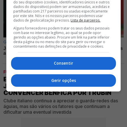
do seu dispositivo (cookies, identificadores únicos e outros
dados do dispositivo) podem ser armazenadas, acedidas e
partilhadas com 217 parceiros ou usadas especificamente
por este site. Nós e os nossos parceiros podemos usar
dados de geolocalização precisos.
Lista de parceiros.
Alguns fornecedores podem tratar os seus dados pessoais
com base no interesse legítimo, ao qual se pode opor
gerindo as opções abaixo. Procure um link na parte inferior
desta página ou no menu do site para gerir ou revogar o
consentimento nas definições de privacidade e cookies.
Consentir
FUTEBOL
EXCLUSIVO GLORIOSO 1904 -
Gerir opções
JUVENTUS NÃO TEM DINHEIRO PARA
CONVENCER BENFICA POR TRUBIN
Clube italiano continua a apreciar o guarda-redes das
águias, mas são vários os fatores que continuam a
dificultar uma eventual investida