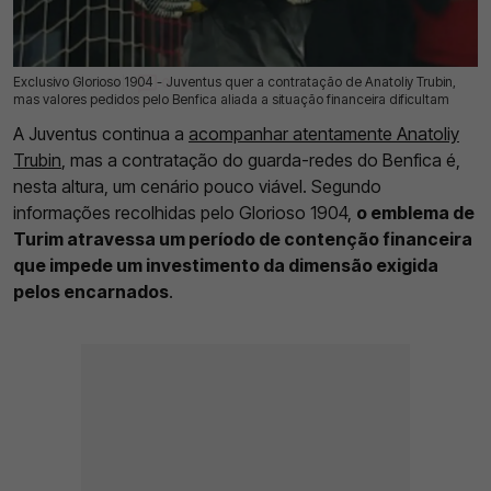
Exclusivo Glorioso 1904 - Juventus quer a contratação de Anatoliy Trubin,
21 Jul 2026 | 03:00 |
0
mas valores pedidos pelo Benfica aliada a situação financeira dificultam
A Juventus continua a
acompanhar atentamente Anatoliy
Trubin
, mas a contratação do guarda-redes do Benfica é,
nesta altura, um cenário pouco viável. Segundo
informações recolhidas pelo Glorioso 1904,
o emblema de
Turim atravessa um período de contenção financeira
que impede um investimento da dimensão exigida
pelos encarnados
.