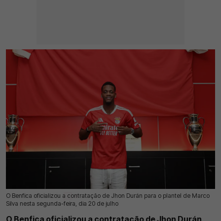
O Benfica oficializou a contratação de Jhon Durán para o plantel de Marco
20 Jul 2026 | 22:07 |
0
Silva nesta segunda-feira, dia 20 de julho
O Benfica oficializou a contratação de Jhon Durán