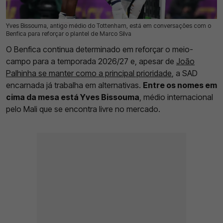
Yves Bissouma, antigo médio do Tottenham, está em conversações com o
18 Jul 2026 | 17:37 |
0
Benfica para reforçar o plantel de Marco Silva
O Benfica continua determinado em reforçar o meio-
campo para a temporada 2026/27 e, apesar de
João
Palhinha se manter como a principal prioridade
, a SAD
encarnada já trabalha em alternativas.
Entre os nomes em
cima da mesa está Yves Bissouma
, médio internacional
pelo Mali que se encontra livre no mercado.