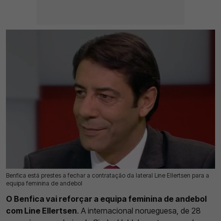
Benfica está prestes a fechar a contratação da lateral Line Ellertsen para a
26 Jul 2026 | 10:32 |
0
equipa feminina de andebol
O Benfica vai reforçar a equipa feminina de andebol
com Line Ellertsen
. A internacional norueguesa, de 28