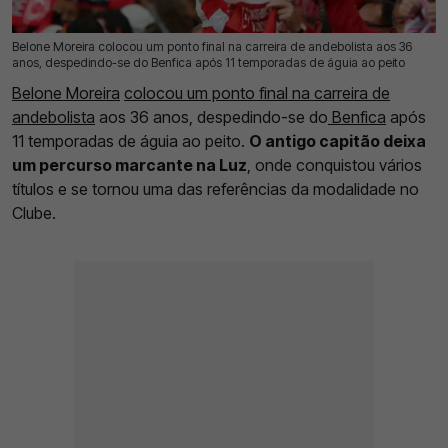
Belone Moreira colocou um ponto final na carreira de andebolista aos 36
26 Jun 2026 | 10:38 |
0
anos, despedindo-se do Benfica após 11 temporadas de águia ao peito
Belone Moreira
colocou um ponto final na carreira de
andebolista
aos 36 anos, despedindo-se do
Benfica
após
11 temporadas de águia ao peito.
O antigo capitão deixa
um percurso marcante na Luz
, onde conquistou vários
títulos e se tornou uma das referências da modalidade no
Clube.