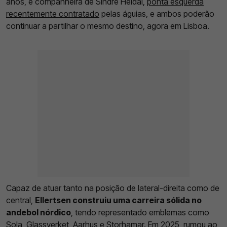
anos, é companheira de Sindre Heldal,
ponta esquerda
recentemente contratado
pelas águias, e ambos poderão
continuar a partilhar o mesmo destino, agora em Lisboa.
Capaz de atuar tanto na posição de lateral-direita como de
central,
Ellertsen construiu uma carreira sólida no
andebol nórdico
, tendo representado emblemas como
Sola, Glassverket, Aarhus e Storhamar. Em 2025, rumou ao