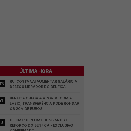
ÚLTIMA HORA
RUI COSTA VAI AUMENTAR SALÁRIO A 
33
DESEQUILIBRADOR DO BENFICA
BENFICA CHEGA A ACORDO COM A 
51
LAZIO; TRANSFERÊNCIA PODE RONDAR 
OS 20M DE EUROS
OFICIAL! CENTRAL DE 25 ANOS É 
19
REFORÇO DO BENFICA - EXCLUSIVO 
CONFIRMADO