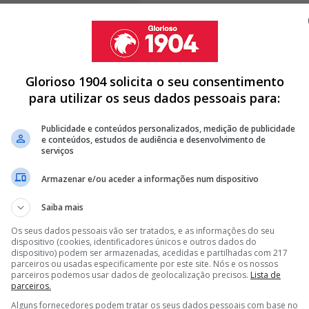
Glorioso 1904 solicita o seu consentimento
para utilizar os seus dados pessoais para:
ação do Benfica que, na temporada passada, foi
e.
Apesar da pouca minutagem, o jovem, de 20 anos,
Publicidade e conteúdos personalizados, medição de publicidade
esde a lesão de Alexander Bah e surge como uma
e conteúdos, estudos de audiência e desenvolvimento de
o contratado neste mercado de verão.
serviços
Armazenar e/ou aceder a informações num dispositivo
Saiba mais
ÇÕES E BENFICA PONDERA VENDA
Os seus dados pessoais vão ser tratados, e as informações do seu
dispositivo (cookies, identificadores únicos e outros dados do
HAMADO À SELEÇÃO, MAS NÃO VAI AO MUNDIAL
dispositivo) podem ser armazenadas, acedidas e partilhadas com 217
parceiros ou usadas especificamente por este site. Nós e os nossos
OIS DE OTAMENDI, BENFICA PODE MUDAR AINDA MAIS EM
parceiros podemos usar dados de geolocalização precisos.
Lista de
parceiros.
Alguns fornecedores podem tratar os seus dados pessoais com base no