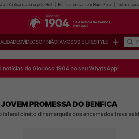
a ao Benfica e assina pelo Hull
Benfica renova com Nuno Félix
Trubin quer s
+
ALIDADES
VÍDEOS
OPINIÃO
FAMOSOS E LIFESTYLE
s notícias do Glorioso 1904 no seu WhatsApp!
' JOVEM PROMESSA DO BENFICA
 lateral direito dinamarquês dos encarnados trava sa