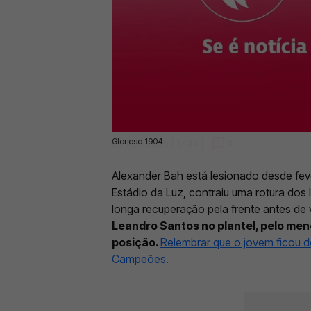
Glorioso 1904
05 Ago 2025 | 17:44 |
0
Alexander Bah está lesionado desde fev
Estádio da Luz, contraiu uma rotura dos
longa recuperação pela frente antes de v
Leandro Santos no plantel, pelo meno
posição.
Relembrar que o jovem ficou de 
Campeões.