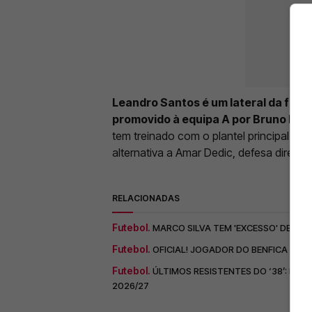
Leandro Santos é um lateral da form
promovido à equipa A por Bruno Lag
tem treinado com o plantel principal d
alternativa a Amar Dedic, defesa direit
RELACIONADAS
Futebol.
MARCO SILVA TEM 'EXCESSO' DE OP
Futebol.
OFICIAL! JOGADOR DO BENFICA É C
Futebol.
ÚLTIMOS RESISTENTES DO ‘38’: DEP
2026/27