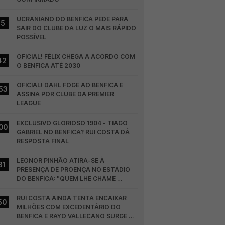
UCRANIANO DO BENFICA PEDE PARA 
15
SAIR DO CLUBE DA LUZ O MAIS RÁPIDO 
POSSÍVEL
OFICIAL! FÉLIX CHEGA A ACORDO COM 
42
O BENFICA ATÉ 2030
OFICIAL! DAHL FOGE AO BENFICA E 
53
ASSINA POR CLUBE DA PREMIER 
LEAGUE
EXCLUSIVO GLORIOSO 1904 - TIAGO 
00
GABRIEL NO BENFICA? RUI COSTA DÁ 
RESPOSTA FINAL
LEONOR PINHÃO ATIRA-SE À 
31
PRESENÇA DE PROENÇA NO ESTÁDIO 
DO BENFICA: "QUEM LHE CHAME 
DESCARAMENTO..."
RUI COSTA AINDA TENTA ENCAIXAR 
50
MILHÕES COM EXCEDENTÁRIO DO 
BENFICA E RAYO VALLECANO SURGE NA 