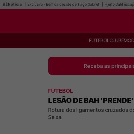
#ÉNotícia
Exclusivo - Benfica desiste de Tiago Gabriel
Hjerto Dahl escap
FUTEBOL
CLUBE
MOD
Receba as principai
FUTEBOL
LESÃO DE BAH 'PRENDE
Rotura dos ligamentos cruzados do
Seixal