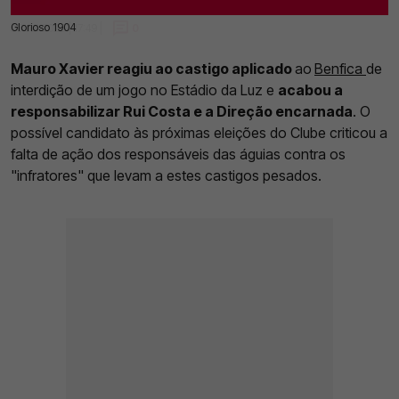
Glorioso 1904
05 Jul 2025 | 17:49 |
0
Mauro Xavier reagiu ao castigo aplicado
ao
Benfica
de
interdição de um jogo no Estádio da Luz e
acabou a
responsabilizar Rui Costa e a Direção encarnada
. O
possível candidato às próximas eleições do Clube criticou a
falta de ação dos responsáveis das águias contra os
"infratores" que levam a estes castigos pesados.