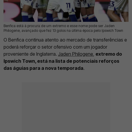
Benfica está à procura de um extremo e esse nome pode ser Jaden
17 Jul 2026 | 10:20 |
0
Philogene, avançado que fez 13 golos na última época pelo Ipswich Town
O Benfica continua atento ao mercado de transferências e
poderá reforçar o setor ofensivo com um jogador
proveniente de Inglaterra.
Jaden Philogene
,
extremo do
Ipswich Town, está na lista de potenciais reforços
das águias para a nova temporada
.