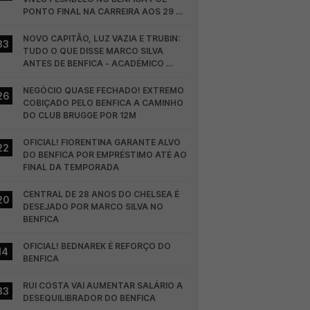
PONTO FINAL NA CARREIRA AOS 29 
ANOS
NOVO CAPITÃO, LUZ VAZIA E TRUBIN: 
33
TUDO O QUE DISSE MARCO SILVA 
ANTES DE BENFICA - ACADÉMICO 
VISEU
NEGÓCIO QUASE FECHADO! EXTREMO 
26
COBIÇADO PELO BENFICA A CAMINHO 
DO CLUB BRUGGE POR 12M
OFICIAL! FIORENTINA GARANTE ALVO 
22
DO BENFICA POR EMPRÉSTIMO ATÉ AO 
FINAL DA TEMPORADA
CENTRAL DE 28 ANOS DO CHELSEA É 
20
DESEJADO POR MARCO SILVA NO 
BENFICA
OFICIAL! BEDNAREK É REFORÇO DO 
14
BENFICA
RUI COSTA VAI AUMENTAR SALÁRIO A 
33
DESEQUILIBRADOR DO BENFICA