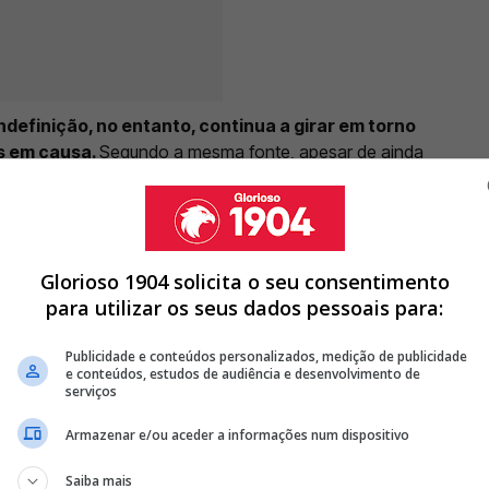
indefinição, no entanto, continua a girar em torno
s em causa.
Segundo a mesma fonte, apesar de ainda
e o jogador e o clube europeu já estará fechado,
 duas equipas.
Glorioso 1904 solicita o seu consentimento
para utilizar os seus dados pessoais para:
15M DE EUROS, MAS O VALOR AGORA É OUTRO E MAIS ALTO
Publicidade e conteúdos personalizados, medição de publicidade
IMEIRO REFORÇO POR 15 MILHÕES DE EUROS
e conteúdos, estudos de audiência e desenvolvimento de
ICA EXPULSO POR GESTO INSÓLITO
serviços
Armazenar e/ou aceder a informações num dispositivo
<
>
Saiba mais