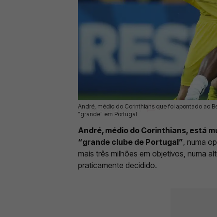
André, médio do Corinthians que foi apontado ao B
31 Mai 2026 | 12:04 |
0
"grande" em Portugal
André, médio do Corinthians, está m
“grande clube de Portugal”
, numa op
mais três milhões em objetivos, numa al
praticamente decidido.