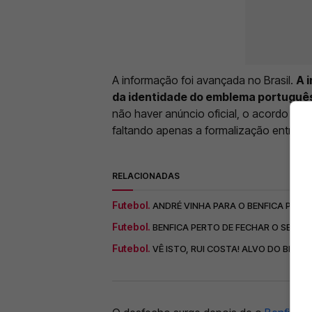
A informação foi avançada no Brasil.
A 
da identidade do emblema portuguê
não haver anúncio oficial, o acordo entr
faltando apenas a formalização entre as
RELACIONADAS
Futebol.
ANDRÉ VINHA PARA O BENFICA POR 
Futebol.
BENFICA PERTO DE FECHAR O SEU PR
Futebol.
VÊ ISTO, RUI COSTA! ALVO DO BENF