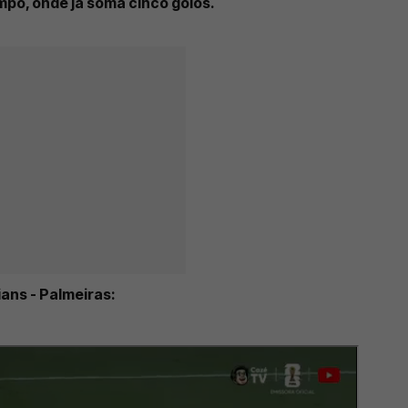
po, onde já soma cinco golos.
ans - Palmeiras: