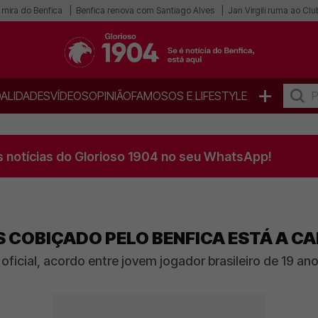
 mira do Benfica
Benfica renova com Santiago Alves
Jan Virgili ruma ao Cl
+
ALIDADES
VÍDEOS
OPINIÃO
FAMOSOS E LIFESTYLE
s notícias do Glorioso 1904 no seu WhatsApp!
 COBIÇADO PELO BENFICA ESTÁ A C
oficial, acordo entre jovem jogador brasileiro de 19 an