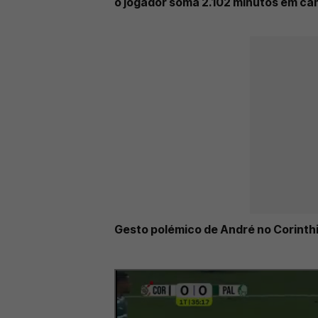
o jogador soma 2.102 minutos em cam
Gesto polémico de André no Corinthi