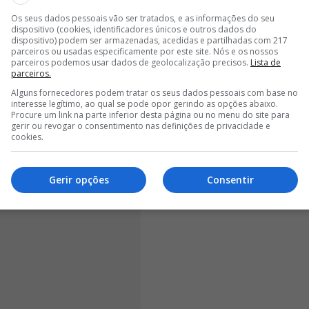
er sido apontado como o principal interessado no
presentante do jogador, Diogo Silva, o Clube da Luz
Os seus dados pessoais vão ser tratados, e as informações do seu
dispositivo (cookies, identificadores únicos e outros dados do
oncreta na ordem dos 12 milhões de euros fixos,
dispositivo) podem ser armazenadas, acedidas e partilhadas com 217
s,
oferta que acabou por ser recusada.
parceiros ou usadas especificamente por este site. Nós e os nossos
parceiros podemos usar dados de geolocalização precisos.
Lista de
parceiros.
Alguns fornecedores podem tratar os seus dados pessoais com base no
interesse legítimo, ao qual se pode opor gerindo as opções abaixo.
Procure um link na parte inferior desta página ou no menu do site para
gerir ou revogar o consentimento nas definições de privacidade e
cookies.
Gerir opções
Consentir