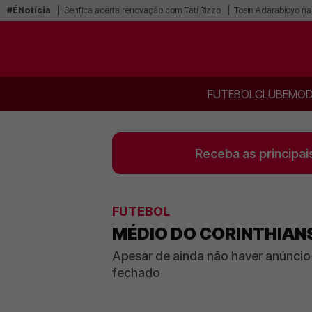
#ÉNotícia
Benfica acerta renovação com Tati Rizzo
Tosin Adarabioyo na
FUTEBOL
CLUBE
MOD
Receba as principai
FUTEBOL
MÉDIO DO CORINTHIANS
Apesar de ainda não haver anúncio 
fechado