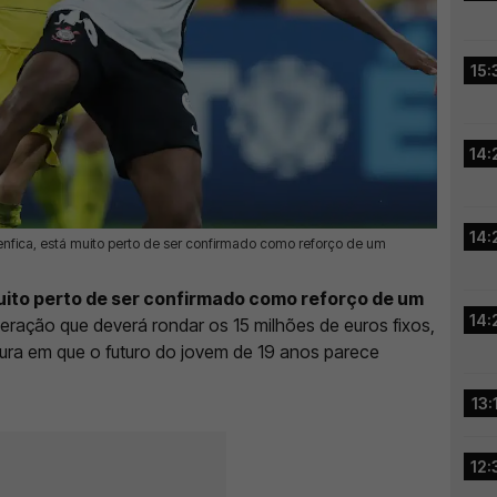
15:
14:
14:
enfica, está muito perto de ser confirmado como reforço de um
uito perto de ser confirmado como reforço de um
14:
eração que deverá rondar os 15 milhões de euros fixos,
tura em que o futuro do jovem de 19 anos parece
13:
12: