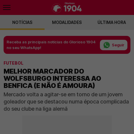
NOTÍCIAS
MODALIDADES
ÚLTIMA HORA
Receba as principais notícias do Glorioso 1904
Seguir
no seu WhatsApp!
FUTEBOL
MELHOR MARCADOR DO
WOLFSBURGO INTERESSA AO
BENFICA (E NÃO É AMOURA)
Mercado volta a agitar-se em torno de um jovem
goleador que se destacou numa época complicada
do seu clube na liga alemã