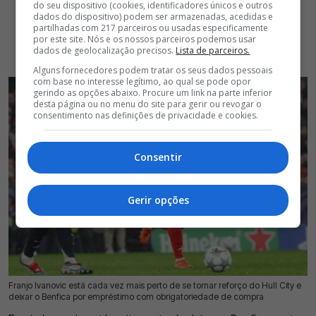
do seu dispositivo (cookies, identificadores únicos e outros
dados do dispositivo) podem ser armazenadas, acedidas e
partilhadas com 217 parceiros ou usadas especificamente
por este site. Nós e os nossos parceiros podemos usar
dados de geolocalização precisos.
Lista de parceiros.
Alguns fornecedores podem tratar os seus dados pessoais
com base no interesse legítimo, ao qual se pode opor
gerindo as opções abaixo. Procure um link na parte inferior
desta página ou no menu do site para gerir ou revogar o
consentimento nas definições de privacidade e cookies.
Consentir
Gerir opções
Franjo Ivanovic está cada vez mais perto de se tornar reforço do Hull City e
01 Ago 2026 | 16:48 |
0
deixar o Benfica por empréstimo com obrigatoriedade de compra