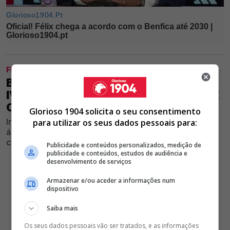
FUTEBOL
BENFICA E HULL CITY ACERTAM
IVANOVIC: QUAIS OS MOLDES E O QUE
CONVENCEU O JOGADOR
Glorioso 1904 solicita o seu consentimento
Ingleses estão em negociações avançadas com as
para utilizar os seus dados pessoais para:
águias e a transferência do avançado croata e já se
conhecem novos detalhes do dossiê
Publicidade e conteúdos personalizados, medição de
publicidade e conteúdos, estudos de audiência e
desenvolvimento de serviços
Armazenar e/ou aceder a informações num
dispositivo
Saiba mais
Os seus dados pessoais vão ser tratados, e as informações