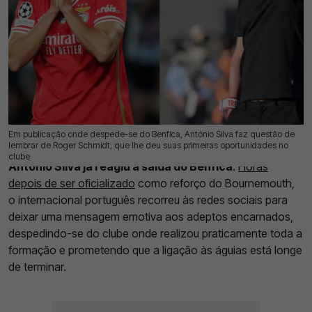
Em publicação onde despede-se do Benfica, António Silva faz questão de
01 Ago 2026 | 16:12 |
0
lembrar de Roger Schmidt, que lhe deu suas primeiras oportunidades no
clube
António Silva já reagiu à saída do Benfica
.
Horas
depois de ser oficializado
como reforço do Bournemouth,
o internacional português recorreu às redes sociais para
deixar uma mensagem emotiva aos adeptos encarnados,
despedindo-se do clube onde realizou praticamente toda a
formação e prometendo que a ligação às águias está longe
de terminar.