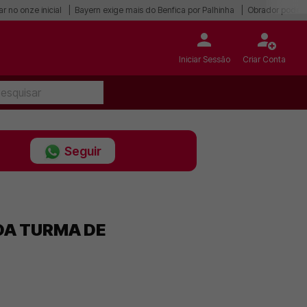
r no onze inicial
Bayern exige mais do Benfica por Palhinha
Obrador pode r
Iniciar Sessão
Criar Conta
Seguir
DA TURMA DE