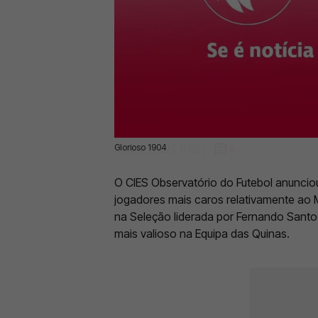
Glorioso 1904
16 Nov 2022 | 11:02 |
0
O CIES Observatório do Futebol anunciou
jogadores mais caros relativamente ao 
na Seleção liderada por Fernando Santos
mais valioso na Equipa das Quinas.