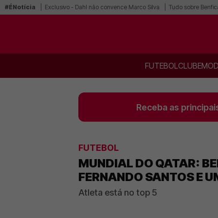
#ÉNotícia
Exclusivo - Dahl não convence Marco Silva
Tudo sobre Benfic
FUTEBOL
CLUBE
MOD
Receba as principai
FUTEBOL
MUNDIAL DO QATAR: BE
FERNANDO SANTOS E U
Atleta está no top 5