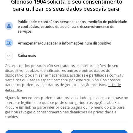
Glorioso 1904 solicita o seu consentimento
para utilizar os seus dados pessoais para:
Publicidade e conteúdos personalizados, medição de publicidade
e conteúdos, estudos de audiência e desenvolvimento de
serviços
Armazenar e/ou aceder a informações num dispositivo
A DE MÉDIO DO BENFICA PARA GUIMARÃES
Saiba mais
DE MARCO SILVA E PRETENDE LEVAR ALVO DO BENFICA PARA
Os seus dados pessoais vão ser tratados, e as informações do seu
dispositivo (cookies, identificadores únicos e outros dados do
dispositivo) podem ser armazenadas, acedidas e partilhadas com 217
DO BENFICA E OBRIGA MARCO SILVA A PROCURAR OUTRA
parceiros ou usadas especificamente por este site. Nós e os nossos
parceiros podemos usar dados de geolocalização precisos.
Lista de
parceiros.
<
>
Alguns fornecedores podem tratar os seus dados pessoais com base no
interesse legítimo, ao qual se pode opor gerindo as opções abaixo.
Procure um link na parte inferior desta página ou no menu do site para
e 118 milhões de euros, numa futura transferência,
gerir ou revogar o consentimento nas definições de privacidade e
cookies.
e Portugal ocupa o quinto lugar no ranking de
mundo. O plantel convocado pelo Selecionador
4 milhões de euros. Quem lidera a tabela é a Inglaterra,