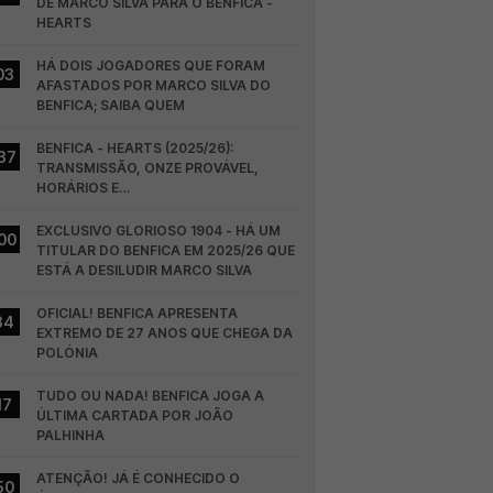
DE MARCO SILVA PARA O BENFICA - 
HEARTS
HÁ DOIS JOGADORES QUE FORAM 
03
AFASTADOS POR MARCO SILVA DO 
BENFICA; SAIBA QUEM
BENFICA - HEARTS (2025/26): 
37
TRANSMISSÃO, ONZE PROVÁVEL, 
HORÁRIOS E…
EXCLUSIVO GLORIOSO 1904 - HÁ UM 
00
TITULAR DO BENFICA EM 2025/26 QUE 
ESTÁ A DESILUDIR MARCO SILVA
OFICIAL! BENFICA APRESENTA 
34
EXTREMO DE 27 ANOS QUE CHEGA DA 
POLÓNIA
TUDO OU NADA! BENFICA JOGA A 
17
ÚLTIMA CARTADA POR JOÃO 
PALHINHA
ATENÇÃO! JÁ É CONHECIDO O 
50