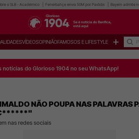
obre o SLB - Académico
Fenerbahçe envia 50M por Pavlidis
Bayern admite n
+
ALIDADES
VÍDEOS
OPINIÃO
FAMOSOS E LIFESTYLE
s notícias do Glorioso 1904 no seu WhatsApp!
GRIMALDO NÃO POUPA NAS PALAVRAS
C******"
em nas redes sociais