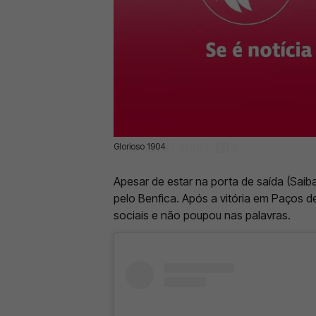
Glorioso 1904
27 Jan 2023 | 10:06 |
0
Apesar de estar na porta de saída (Sai
pelo Benfica. Após a vitória em Paços d
sociais e não poupou nas palavras.