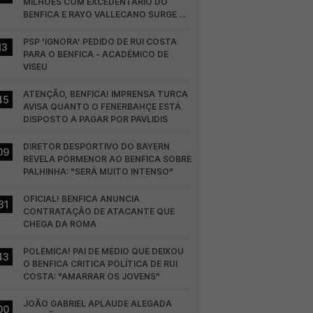
MILHÕES COM EXCEDENTÁRIO DO 
BENFICA E RAYO VALLECANO SURGE NA 
CORRIDA
PSP 'IGNORA' PEDIDO DE RUI COSTA 
13
PARA O BENFICA - ACADÉMICO DE 
VISEU
ATENÇÃO, BENFICA! IMPRENSA TURCA 
45
AVISA QUANTO O FENERBAHÇE ESTÁ 
DISPOSTO A PAGAR POR PAVLIDIS
DIRETOR DESPORTIVO DO BAYERN 
09
REVELA PORMENOR AO BENFICA SOBRE 
PALHINHA: "SERÁ MUITO INTENSO"
OFICIAL! BENFICA ANUNCIA 
31
CONTRATAÇÃO DE ATACANTE QUE 
CHEGA DA ROMA
POLÉMICA! PAI DE MÉDIO QUE DEIXOU 
43
O BENFICA CRITICA POLÍTICA DE RUI 
COSTA: "AMARRAR OS JOVENS"
JOÃO GABRIEL APLAUDE ALEGADA 
00