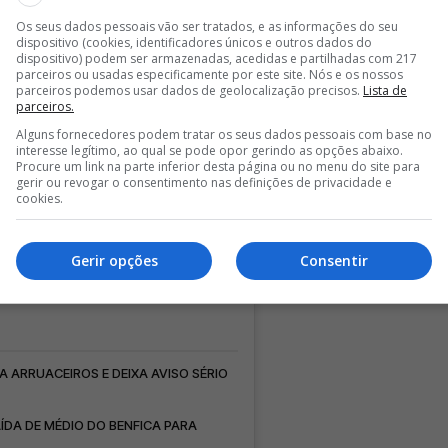
Os seus dados pessoais vão ser tratados, e as informações do seu
dispositivo (cookies, identificadores únicos e outros dados do
dispositivo) podem ser armazenadas, acedidas e partilhadas com 217
parceiros ou usadas especificamente por este site. Nós e os nossos
parceiros podemos usar dados de geolocalização precisos.
Lista de
parceiros.
Alguns fornecedores podem tratar os seus dados pessoais com base no
interesse legítimo, ao qual se pode opor gerindo as opções abaixo.
Procure um link na parte inferior desta página ou no menu do site para
gerir ou revogar o consentimento nas definições de privacidade e
cookies.
Gerir opções
Consentir
ndro Grimaldo (@grimaldo35)
A ARRUACEIROS E DEIXA AVISO SÉRIO
ÍDA DE MÉDIO DO BENFICA PARA