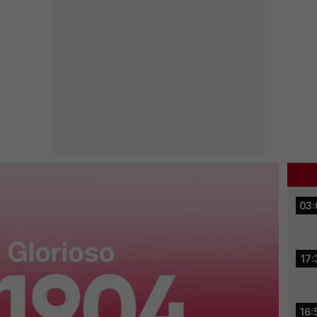
03:
17:
16: