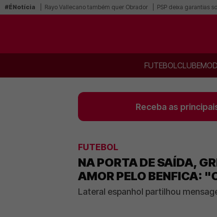
#ÉNotícia
Rayo Vallecano também quer Obrador
PSP deixa garantias s
FUTEBOL
CLUBE
MOD
Receba as principai
FUTEBOL
NA PORTA DE SAÍDA, 
AMOR PELO BENFICA: "
Lateral espanhol partilhou mensag