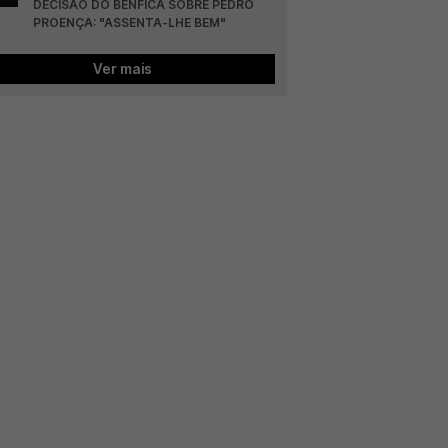
DECISÃO DO BENFICA SOBRE PEDRO 
PROENÇA: "ASSENTA-LHE BEM"
Ver mais